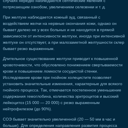
случаях нередко наблюдаются септические явления с
потрясающим ознобом, увеличением селезенки и т. д.
При желтухе наблюдается кожный зуд, связанный с
воздействием желчи на нервные окончания кожи, однако он
бывает далеко не у всех больных и не находится в прямой
зависимости от интенсивности желтухи, иногда при интенсивной
желтухе он отсутствует, а при малозаметной желтушности склер
бывает резко выраженным.
Длительное существование желтухи приводит к повышенной
кровоточивости, что обусловлено понижением свертываемости
крови и повышением ломкости сосудистой стенки.
Исследование крови при гнойном холецистите позволяет
установить значительные изменения, характерные для всякого
гнойного процесса. Так, отмечается постепенное уменьшение
содержания гемоглобина, количества эритроцитов и высокий
лейкоцитоз (15 000 — 20 000) с резко выраженным
нейтрофилезом (до 90%).
СОЭ бывает значительно увеличенной (20 — 50 мм в час и
больше). Для определения направления развития процесса