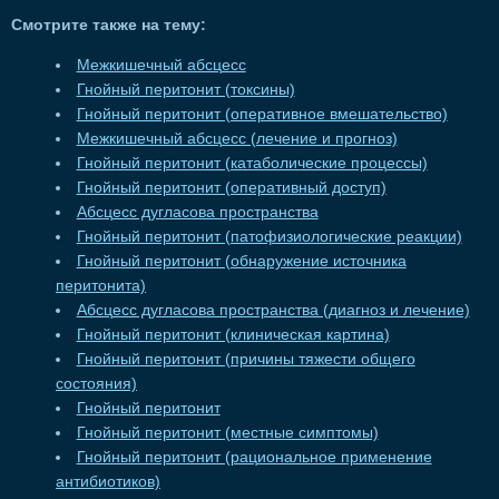
Смотрите также на тему:
Межкишечный абсцесс
Гнойный перитонит (токсины)
Гнойный перитонит (оперативное вмешательство)
Межкишечный абсцесс (лечение и прогноз)
Гнойный перитонит (катаболические процессы)
Гнойный перитонит (оперативный доступ)
Абсцесс дугласова пространства
Гнойный перитонит (патофизиологические реакции)
Гнойный перитонит (обнаружение источника
перитонита)
Абсцесс дугласова пространства (диагноз и лечение)
Гнойный перитонит (клиническая картина)
Гнойный перитонит (причины тяжести общего
состояния)
Гнойный перитонит
Гнойный перитонит (местные симптомы)
Гнойный перитонит (рациональное применение
антибиотиков)