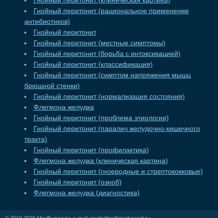
Гнойный перитонит (клиническая картина)
Гнойный перитонит (рациональное применение
антибиотиков)
Гнойный перитонит
Гнойный перитонит (местные симптомы)
Гнойный перитонит (борьба с интоксикацией)
Гнойный перитонит (классификация)
Гнойный перитонит (симптом напряжения мышц
брюшной стенки)
Гнойный перитонит (нормализация состояния)
Флегмона желудка
Гнойный перитонит (проблема этиологии)
Гнойный перитонит (паралич желудочно-кишечного
тракта)
Гнойный перитонит (профилактика)
Флегмона желудка (клиническая картина)
Гнойный перитонит (гноеродные и стрептококковые)
Гнойный перитонит (озноб)
Флегмона желудка (диагностика)