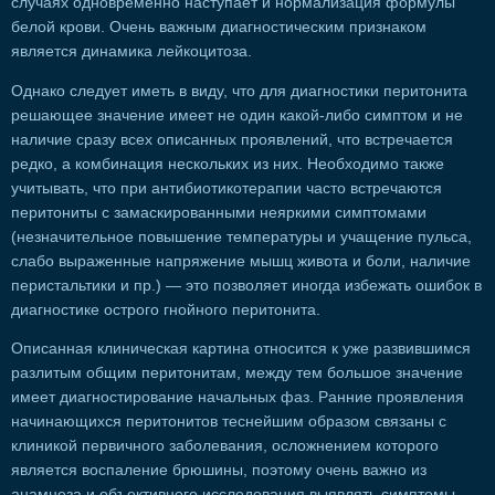
случаях одновременно наступает и нормализация формулы
белой крови. Очень важным диагностическим признаком
является динамика лейкоцитоза.
Однако следует иметь в виду, что для диагностики перитонита
решающее значение имеет не один какой-либо симптом и не
наличие сразу всех описанных проявлений, что встречается
редко, а комбинация нескольких из них. Необходимо также
учитывать, что при антибиотикотерапии часто встречаются
перитониты с замаскированными неяркими симптомами
(незначительное повышение температуры и учащение пульса,
слабо выраженные напряжение мышц живота и боли, наличие
перистальтики и пр.) — это позволяет иногда избежать ошибок в
диагностике острого гнойного перитонита.
Описанная клиническая картина относится к уже развившимся
разлитым общим перитонитам, между тем большое значение
имеет диагностирование начальных фаз. Ранние проявления
начинающихся перитонитов теснейшим образом связаны с
клиникой первичного заболевания, осложнением которого
является воспаление брюшины, поэтому очень важно из
анамнеза и объективного исследования выявлять симптомы