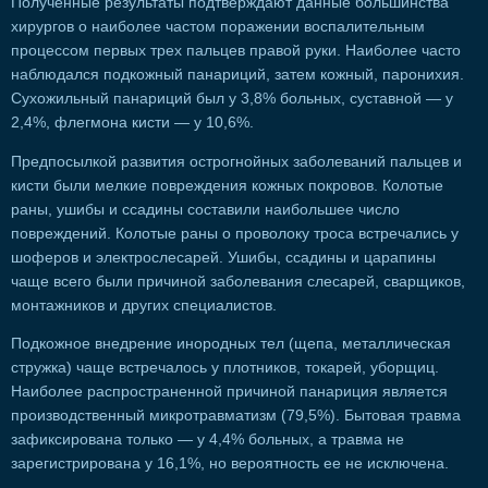
Полученные результаты подтверждают данные большинства
хирургов о наиболее частом поражении воспалительным
процессом первых трех пальцев правой руки. Наиболее часто
наблюдался подкожный панариций, затем кожный, паронихия.
Сухожильный панариций был у 3,8% больных, суставной — у
2,4%, флегмона кисти — у 10,6%.
Предпосылкой развития острогнойных заболеваний пальцев и
кисти были мелкие повреждения кожных покровов. Колотые
раны, ушибы и ссадины составили наибольшее число
повреждений. Колотые раны о проволоку троса встречались у
шоферов и электрослесарей. Ушибы, ссадины и царапины
чаще всего были причиной заболевания слесарей, сварщиков,
монтажников и других специалистов.
Подкожное внедрение инородных тел (щепа, металлическая
стружка) чаще встречалось у плотников, токарей, уборщиц.
Наиболее распространенной причиной панариция является
производственный микротравматизм (79,5%). Бытовая травма
зафиксирована только — у 4,4% больных, а травма не
зарегистрирована у 16,1%, но вероятность ее не исключена.