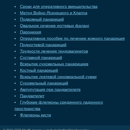
Сроки для оперативного вмешательства
Метод Войно-Ясенецкого и Клаппа
Подкожный панариций
Овальное сечение ногтевых фаланг
Паронихия
Оперативное пособие по лечению кожного панариция
Подногтевой панариций
Трудности лечения тендовагинитов
Суставной панариций
Вскрытие сухожильных панарициев
Костный панариций
Вскрытие локтевой синовиальной сумки
Сухожильный панариций
Ампупутация при пандактилите
Пандактилит
Глубокие флегмоны срединного ладонного
пространства
Флегмоны кисти