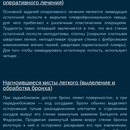
оперативного лечения)
Основной задачей оперативного лечения является ликвидация
остаточной полости и закрытие плевробронхиального свища,
для чего прибегают к различным пластическим операциям.
Трудность таких операций заключается в том, что все стенки
остаточной полости неподатливы, плотны (покрытое плотными
швартами легкое, неподатливая грудная стенка с фиброзными
изменениями мягких тканей, швартами париетальной плевры).
Для того чтобы ликвидировать остаточную полость, используют
четыре…
Нагноившиеся кисты легкого (выделение и
обработка бронха)
При заднебоковом доступе бронх лежит поверхностно, а при
переднебоковом — под сосудами. Бронх обычно выделяют
осторожным тупым разъединением клетчатки и отделением
сосудов вокруг его стенки замкнутым зажимом Бильрота или
Федорова. Продвигая замкнутый зажим вокруг стенки бронха
вплотную к ней и осторожно раскрывая его при извлечении,