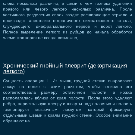
слева несколько различно, в связи с чем техника удаления
правого или левого легкого несколько различна. После
частичного разделения спаек вводят расширяющее зеркало и
производят анестезию пограничного симпатического ствола,
блуждающего, диафрагмального нервов и ворот легкого.
Полное выделение легкого из рубцов до начала обработки
элементов корня не всегда возможно,…
Хронический гнойный плеврит (декортикация
легкого)
Сущность операции I. Из мышц грудной стенки выкраивают
лоскут на ножке с таким расчетом, чтобы величина его
соответствовала размеру остаточной полости, а ножка
располагалась вблизи от края полости. После этого удаляют
ребра, париетальную плевру и шварты над полостью и полость
тампонируют мышечным лоскутом, который фиксируют
отдельными швами к краям грудной стенки. Особое внимание
обращают на…