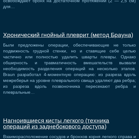
освобождают бронх на достаточном протяжении (2 — 2,5 см)
для…
Хронический гнойный плеврит (метод Брауна)
Были предложены операции, обеспечивающие не только
подвижность грудной стенки, но и ставящие себе целью
частично или полностью удалить шварты плевры. Однако
обширность и травматичность вмешательств вызвали
необходимость разделения операций на несколько этапов.
Braun разработал 4-моментную операцию: из разреза вдоль
межреберья на уровне плеврального свища удаляют два ребра;
из разреза вдоль позвоночника пересекают ребра и
плевральные…
Нагноившиеся кисты легкого (техника
операций из заднебокового доступа)
Взаиморасположение сосудов и бронхов корня легкого справа и