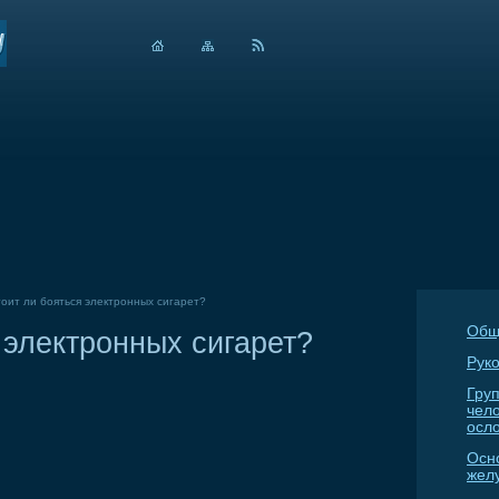
оит ли бояться электронных сигарет?
Общ
 электронных сигарет?
Руко
Гру
чел
осл
Осн
жел