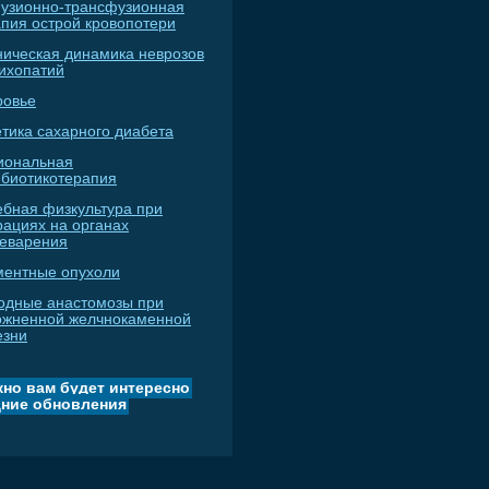
узионно-трансфузионная
апия острой кровопотери
ническая динамика неврозов
сихопатий
ровье
тика сахарного диабета
иональная
ибиотикотерапия
ебная физкультура при
рациях на органах
еварения
ментные опухоли
одные анастомозы при
ожненной желчнокаменной
езни
но вам будет интересно
ние обновления