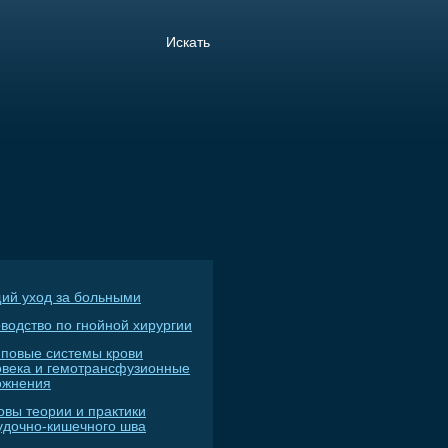
ий уход за больными
водство по гнойной хирургии
пповые системы крови
овека и гемотрансфузионные
ожнения
овы теории и практики
удочно-кишечного шва