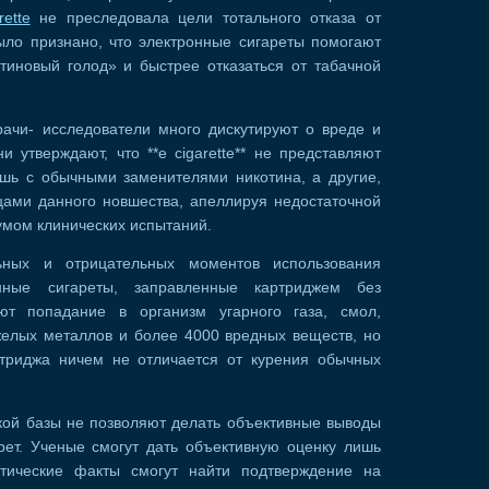
rette
не преследовала цели тотального отказа от
ыло признано, что электронные сигареты помогают
тиновый голод» и быстрее отказаться от табачной
ачи- исследователи много дискутируют о вреде и
и утверждают, что **e cigarette** не представляют
ишь с обычными заменителями никотина, а другие,
цами данного новшества, апеллируя недостаточной
умом клинических испытаний.
ьных и отрицательных моментов использования
онные сигареты, заправленные картриджем без
ют попадание в организм угарного газа, смол,
желых металлов и более 4000 вредных веществ, но
ртриджа ничем не отличается от курения обычных
кой базы не позволяют делать объективные выводы
рет. Ученые смогут дать объективную оценку лишь
етические факты смогут найти подтверждение на