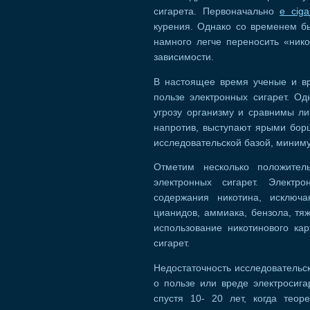
сигарета. Первоначально
e ciga
курения. Однако со временем б
намного легче переносить «нико
зависимости.
В настоящее время ученые и вр
пользе электронных сигарет. Одн
угрозу организму и сравнимы л
напротив, выступают ярыми бор
исследовательской базой, миним
Отметим несколько положител
электронных сигарет. Электр
содержания никотина, исключа
цианидов, аммиака, бензола, тя
использование никотинового ка
сигарет.
Недостаточность исследовательс
о пользе или вреде электросига
спустя 10- 20 лет, когда теор