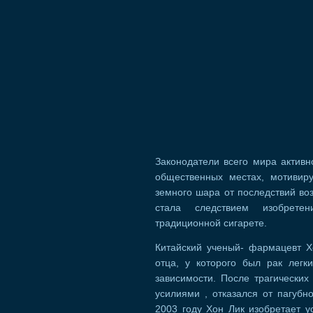
Законодатели всего мира активн
общественных местах, мотивир
земного шара от последствий во
стала следствием изобретен
традиционной сигарете.
Китайский ученый- фармацевт Х
отца, у которого был рак легк
зависимости. После трагически
усилиями , отказался от пагубн
2003 году Хон Лик изобретает у