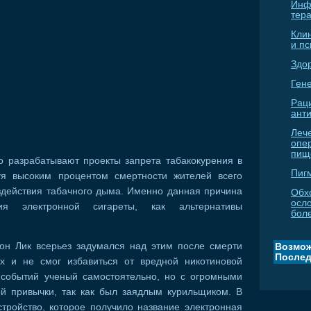
Инф
тер
Кли
и п
Здо
Гене
Рац
ант
Леч
опе
пищ
о разрабатывают проекты запрета табакокурения в
Пиг
уя высоким процентом смертности жителей всего
здействия табачного дыма. Именно данная причина
Обх
осл
ия электронной сигареты, как альтернативы
бол
он Лик всерьез задумался над этим после смерти
Возмож
Послед
их и не смог избавиться от вредной никотиновой
х событий ученый самостоятельно, но с огромными
ой привычки, так как был заядлым курильщиком. В
стройство, которое получило название электронная