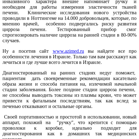
инвазивного характера внешне напоминает ручку и
необходим для работы измерения эластичности тканей
печени. Клинические исследования нового устройства
проводили в Ноттингеме на 14.000 добровольцев, которые, по
мнению врачей, особенно подвергались риску развития
цирроза печени. Тестированный прибор смог
спрогнозировать наличие цирроза на ранней стадии в 80-90%
случаев.
Ну а посетив сайт
www.azimed.ru
вы найдете все про
особенности лечения в Израиле. Только там вам расскажут как
лечиться и где лучше всего лечится в Израиле.
Диагностированный на ранних стадиях недуг поможет,
пациентам дать своевременные рекомендации касательно
образа жизни и способа питания на, излечимой начальной
стадии заболевания. Более поздние стадии цирроза печени,
не способны выводить токсины из плазмы крови, что может
привести к фатальным последствиям, так как вслед за
печенью отказывают и остальные органы.
Своей портативностью и простотой в использовании, новый
аппарат, похожий на "ручку", что крепится с помощью
проволоки к коробке, идеально подходит для
диагностирования как в домашних так медицинских