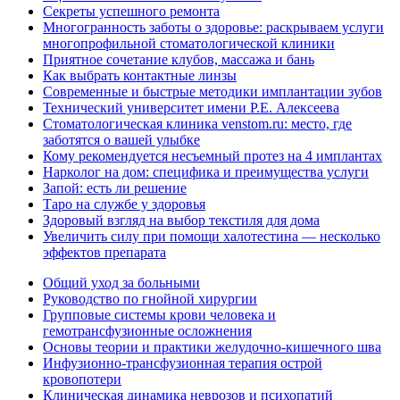
Секреты успешного ремонта
Многогранность заботы о здоровье: раскрываем услуги
многопрофильной стоматологической клиники
Приятное сочетание клубов, массажа и бань
Как выбрать контактные линзы
Современные и быстрые методики имплантации зубов
Технический университет имени Р.Е. Алексеева
Стоматологическая клиника venstom.ru: место, где
заботятся о вашей улыбке
Кому рекомендуется несъемный протез на 4 имплантах
Нарколог на дом: специфика и преимущества услуги
Запой: есть ли решение
Таро на службе у здоровья
Здоровый взгляд на выбор текстиля для дома
Увеличить силу при помощи халотестина — несколько
эффектов препарата
Общий уход за больными
Руководство по гнойной хирургии
Групповые системы крови человека и
гемотрансфузионные осложнения
Основы теории и практики желудочно-кишечного шва
Инфузионно-трансфузионная терапия острой
кровопотери
Клиническая динамика неврозов и психопатий