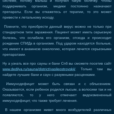
системе, потому малыш и получил такую болячку. Чтобы
поддерживать организм, медики постоянно назначают
препараты. Если вы откажетесь от терапии, то это может
привести к летальному исходу.
Помните, что приобрести данный вирус можно не только при
стандартном типе заражения. Пациент может иметь серьезную
болезнь, что ослабила его организм, отсюда и происходит
рождение СПИДа в организме. Под ударом находятся больные,
что имеют в анамнезе онкологию, которая лечится серьезными
препаратами.
Ну а узнать все про сауны и бани Спб вы сможете посетив сайт
www.dedilya.ru/sauna/district/vasileostrovskij/
. Только там вы
найдете лучшие бани и саун с разумными расценками.
Иммунодефицит может быть связан и с облысением.
Оказывается, если ребенок родился лысым, а волосики так и не
появляются, то у него отмечают видоизмененный
иммунодефицит, что также требует лечения.
В нашем организме живет много возбудителей различных