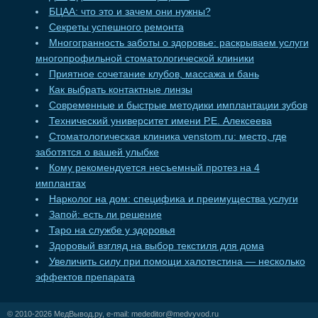
БЦАА: что это и зачем они нужны?
Секреты успешного ремонта
Многогранность заботы о здоровье: раскрываем услуги
многопрофильной стоматологической клиники
Приятное сочетание клубов, массажа и бань
Как выбрать контактные линзы
Современные и быстрые методики имплантации зубов
Технический университет имени Р.Е. Алексеева
Стоматологическая клиника venstom.ru: место, где
заботятся о вашей улыбке
Кому рекомендуется несъемный протез на 4
имплантах
Нарколог на дом: специфика и преимущества услуги
Запой: есть ли решение
Таро на службе у здоровья
Здоровый взгляд на выбор текстиля для дома
Увеличить силу при помощи халотестина — несколько
эффектов препарата
© 2010-2026
МедВывод.ру
, e-mail:
mededitor@medvyvod.ru