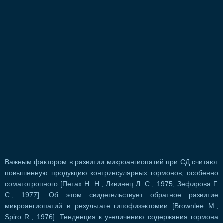
Важным фактором в развитии микроангиопатий при СД считают
повышенную продукцию контринсулярных гормонов, особенно
соматотропного [Петах Н. Н., Ливинец Л. С., 1975; Зефирова Г.
С., 1977]. Об этом свидетельствует обратное развитие
микроангиопатий в результате гипофизэктомии [Brownlee М.,
Spiro R., 1976]. Тенденция к увеличению содержания гормона