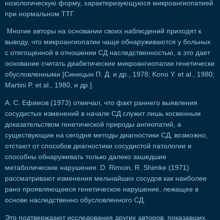
нозологическую форму, характеризующуюся микроангиопатией
при нормальном ТТГ.
Многие авторы на основании своих наблюдений приходят к
выводу, что микроангиопатии чаще обнаруживаются у больных
с отягощенной в отношении СД наследственностью, а это дает
основание считать диабетические микроангиопатии генетически
обусловленными [Синицын П. Д. и др., 1978; Kono Y. et al., 1980;
Martini P. et al., 1980, и др.].
А. С. Ефимов (1973) отмечал, что факт раннего выявления
сосудистых изменений в начале СД служит лишь косвенным
доказательством генетической природы ангиопатий, а
существующие на сегодня методы диагностики СД, возможно,
отстают от способов диагностики сосудистой патологии и
способны обнаруживать только далеко зашедшие
метаболические нарушения. D. Rimoin, R. Shimke (1971)
рассматривают изменения мельчайших сосудов как наиболее
рано проявляющееся генетическое нарушение, лежащее в
основе наследственно обусловленного СД.
Это подтверждают исследования других авторов, показавших,