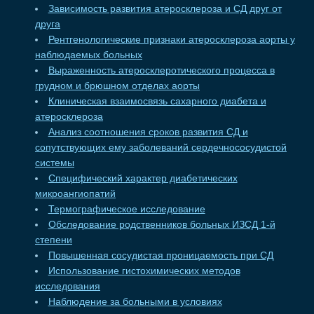
Зависимость развития атеросклероза и СД друг от
друга
Рентгенологические признаки атеросклероза аорты у
наблюдаемых больных
Выраженность атеросклеротического процесса в
грудном и брюшном отделах аорты
Клиническая взаимосвязь сахарного диабета и
атеросклероза
Анализ соотношения сроков развития СД и
сопутствующих ему заболеваний сердечнососудистой
системы
Специфический характер диабетических
микроангиопатий
Термографическое исследование
Обследование родственников больных ИЗСД 1-й
степени
Повышенная сосудистая проницаемость при СД
Использование гистохимических методов
исследования
Наблюдение за больными в условиях