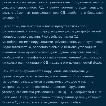
роста в крови нарастает с увеличением продолжительности
декомпенсированного СД, и этому гормону отводят ведущую
роль в обменных нарушениях при СД, особенно в базальной
мембране.
Бесспорно, что микроангиопатии представляют собой
развивающийся в микроциркуляторном русле дистрофический
процесс, тесно связанный со свойственными СД
метаболическими нарушениями, обусловленными инсулиновой
недостаточностью, особенно в обмене белково-углеводных
комплексов — мукополисахаридов. Однако опубликован ряд
сообщений о специфических изменениях мельчайших сосудов
на самых ранних стадиях СД и даже в его доклинической фазе.
При этом обнаруживается нарушение микроциркуляции,
проявляющееся, в частности, повышенным образованием
артериовенозных шунтов и свидетельствующее о том, что
микроангиопатии по времени опережает нарушение
углеводного обмена [Alexander R., 1973]. Г. С. Зефирова и Е. А.
Васюкова (1980) на основании обследования детей, у которых
больны СД и отец, и мать, выделяют даже особую