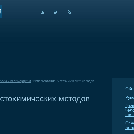
ческий полиморфизм
/
Использование гистохимических методов
Общ
истохимических методов
Руко
Гру
чел
осл
Осн
жел