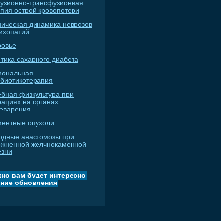
узионно-трансфузионная
апия острой кровопотери
ническая динамика неврозов
сихопатий
ровье
тика сахарного диабета
иональная
ибиотикотерапия
ебная физкультура при
рациях на органах
еварения
ментные опухоли
одные анастомозы при
ожненной желчнокаменной
езни
но вам будет интересно
ние обновления