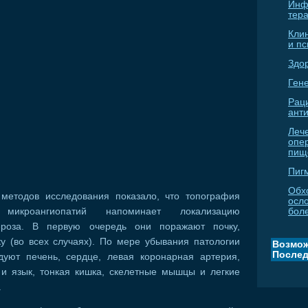
Инф
тер
Кли
и п
Здо
Гене
Рац
ант
Леч
опе
пищ
Пиг
Обх
 методов исследования показало, что топография
осл
 микроангиопатий напоминает локализацию
бол
лероза. В первую очередь они поражают почку,
у (во всех случаях). По мере убывания патологии
Возмож
Послед
дуют печень, сердце, левая коронарная артерия,
 и язык, тонкая кишка, скелетные мышцы и легкие
.