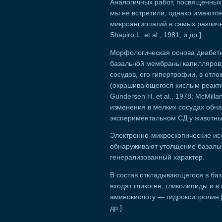
Аналогичных работ, посвященных
мы не встретили, однако имеютс
микроангиопатий в самых различн
Shapiro L. et al., 1981, и др.].
Морфологическая основа диабети
базальной мембраны капилляров
сосудов, его гипертрофии, в отл
(окрашивающегося кислым реактив
Gundersen Н. et al., 1978; McMillan 
изменения в мелких сосудах обна
экспериментальном СД у животны
Электронно-микроскопические ис
обнаруживают утолщение базаль
генерализованный характер.
В состав откладывающегося в ба
входят гликоген, гликолипиды и 
аминокислоту — гидроксипролин [Спе
др.].