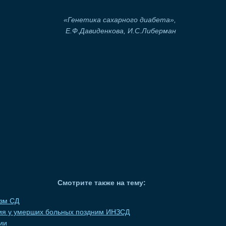
«Генетика сахарного диабета»,
Е.Ф.Давиденкова, И.С.Либерман
Смотрите также на тему:
зм СД
ия у умерших больных поздним ИНЗСД
ии