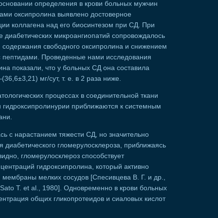
а основании определения в крови больных мужчин
идами оксипролина выявлено достоверное
ии коллагена над его биосинтезом при СД. При
ие диабетических микроангиопатий сопровождалось
 содержания свободного оксипролина и снижением
 с пептидами. Проведенные нами исследования
ина показали, что у больных СД она составила
36,6±3,21) мг/сут, т. е. в 2 раза ниже.
патологических процессах в соединительной ткани
и гидроксипролинурии приближаются к системным
ани.
ь с нарастанием тяжести СД, но значительно
 диабетического гломерулосклероза, приближаясь
видно, гломерулосклероз способствует
центраций гидроксипролина, который активно
 мембраны мелких сосудов [Спесивцева В. Г. и др.,
 Sato Т. et al., 1980]. Одновременно в крови больных
ентрация общих гликопротеидов и сиаловых кислот