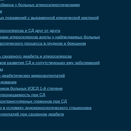
обмена у больных атеросклеротическими
и
тых поражений с выраженной клинической картиной
еросклероза и СД друг от друга
знаки атеросклероза аорты у наблюдаемых больных
ротического процесса в грудном и брюшном
 сахарного диабета и атеросклероза
ков развития СД и сопутствующих ему заболеваний
мы
 диабетических микроангиопатий
едование
иков больных ИЗСД 1-й степени
 проницаемость при СД
онтринсулярных гормонов при СД
 в условиях эндокринологического стационара
нгиопатий при сахарном диабете