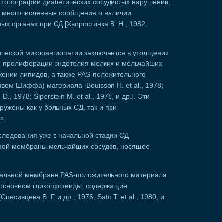
 топографии диабетических сосудистых нарушений,
я многочисленные сообщения о наличии
ых органах при СД [Хворостинка В. Н., 1982;
ческой микроангиопатии заключается в утолщении
, пролиферации эндотелия мелких и мельчайших
ожении липидов, а также PAS-положительного
ом Шиффа) материала [Bouisson Н. et al., 1978;
D., 1978; Siperstein M. et al., 1978, и др.]. Эти
ружены как у больных СД, так и при
х.
следования уже в начальной стадии СД
ной мембраны мельчайших сосудов, носящее
зальной мембране PAS-положительного материала
в основном гликопротеиды, содержащие
сивцева В. Г. и др., 1976; Sato Т. et al., 1980, и