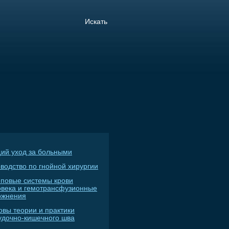
ий уход за больными
водство по гнойной хирургии
пповые системы крови
овека и гемотрансфузионные
ожнения
овы теории и практики
удочно-кишечного шва