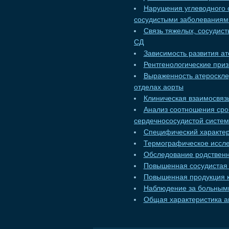
Нарушения углеводного 
сосудистыми заболеваниям
Связь тяжелых, сосудис
СД
Зависимость развития ат
Рентгенологические при
Выраженность атероскле
отделах аорты
Клиническая взаимосвязь
Анализ соотношения сро
сердечнососудистой систе
Специфический характер
Термографическое иссл
Обследование родственн
Повышенная сосудистая
Повышенная продукция к
Наблюдение за больными
Общая характеристика а