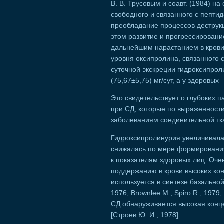
В. В. Трусовым и соавт. (1984) н
свободного и связанного с пепт
преобладание процессов деструкц
этом развитие и прогрессирован
дальнейшим нарастанием в крови
уровня оксипролина, связанного
суточной экскреции гидроксипрол
(75,67±5,75) мг/сут, а у здоровых—(
Это свидетельствует о глубоких 
при СД, которые по выраженност
заболеваниям соединительной тк
Гидроксипролинурия увеличивалас
снижалась по мере формирования
к показателям здоровых лиц. Оче
поддержанию в крови высоких кон
используется в синтезе базальной
1976; Brownlee М., Spiro R., 1979;
СД обнаруживается высокая конц
[Строев Ю. И., 1978].