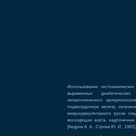
Использование гистохимических
выраженных диабетических
гипертонического артериолоск
поджелудочную железу, селезенк
микроциркуляторного русла сле
восходящая аорта, надпочечник
[Кедров А. А., Строев Ю. И., 1983]