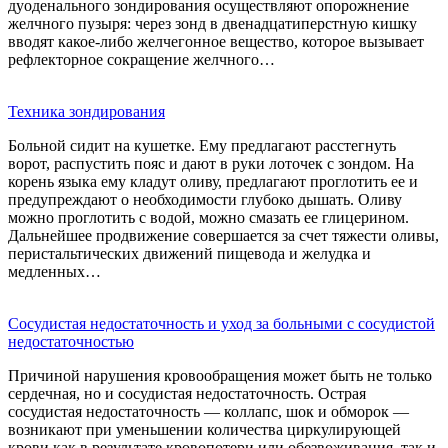
дуоденального зондирования осуществляют опорожнение
желчного пузыря: через зонд в двенадцатиперстную кишку
вводят какое-либо желчегонное вещество, которое вызывает
рефлекторное сокращение желчного…
Техника зондирования
Больной сидит на кушетке. Ему предлагают расстегнуть
ворот, распустить пояс и дают в руки лоточек с зондом. На
корень языка ему кладут оливу, предлагают проглотить ее и
предупреждают о необходимости глубоко дышать. Оливу
можно проглотить с водой, можно смазать ее глицерином.
Дальнейшее продвижение совершается за счет тяжести оливы,
перистальтических движений пищевода и желудка и
медленных…
Сосудистая недостаточность и уход за больными с сосудистой
недостаточностью
Причиной нарушения кровообращения может быть не только
сердечная, но и сосудистая недостаточность. Острая
сосудистая недостаточность — коллапс, шок и обморок —
возникают при уменьшении количества циркулирующей
крови как в результате кровопотери или обезвоживания, так и