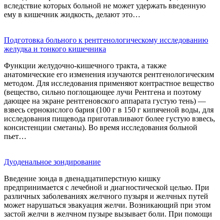
вследствие которых больной не может удержать введенную
ему в кишечник жидкость, делают это…
Подготовка больного к рентгенологическому исследованию
желудка и тонкого кишечника
Функции желудочно-кишечного тракта, а также
анатомические его изменения изучаются рентгенологическим
методом. Для исследования применяют контрастное вещество
(вещество, сильно поглощающее лучи Рентгена и поэтому
дающее на экране рентгеновского аппарата густую тень) —
взвесь сернокислого бария (100 г в 150 г кипяченой воды, для
исследования пищевода приготавливают более густую взвесь,
консистенции сметаны). Во время исследования больной
пьет…
Дуоденальное зондирование
Введение зонда в двенадцатиперстную кишку
предпринимается с лечебной и диагностической целью. При
различных заболеваниях желчного пузыря и желчных путей
может нарушаться эвакуация желчи. Возникающий при этом
застой желчи в желчном пузыре вызывает боли. При помощи