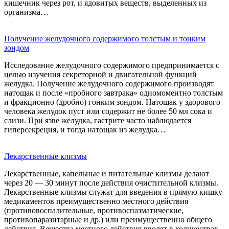
кишечник через рот, и ядовитых веществ, выделенных из
организма…
Получение желудочного содержимого толстым и тонким
зондом
Исследование желудочного содержимого предпринимается с
целью изучения секреторной и двигательной функций
желудка. Получение желудочного содержимого производят
натощак и после «пробного завтрака» одномоментно толстым
и фракционно (дробно) гонким зондом. Натощак у здорового
человека желудок пуст или содержит не более 50 мл сока и
слизи. При язве желудка, гастрите часто наблюдается
гиперсекреция, и тогда натощак из желудка…
Лекарственные клизмы
Лекарственные, капельные и питательные клизмы делают
через 20 — 30 минут после действия очистительной клизмы.
Лекарственные клизмы служат для введения в прямую кишку
медикаментов преимущественно местного действия
(противовоспалительные, противоспазматические,
противопаразитарные и др.) или преимущественно общего
действия. Вещества местного действия вводят в количествах