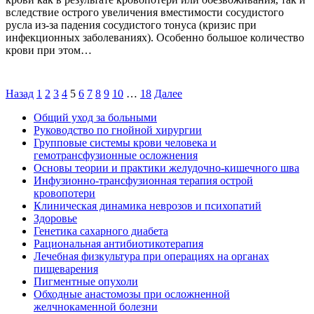
вследствие острого увеличения вместимости сосудистого
русла из-за падения сосудистого тонуса (кризис при
инфекционных заболеваниях). Особенно большое количество
крови при этом…
Назад
1
2
3
4
5
6
7
8
9
10
…
18
Далее
Общий уход за больными
Руководство по гнойной хирургии
Групповые системы крови человека и
гемотрансфузионные осложнения
Основы теории и практики желудочно-кишечного шва
Инфузионно-трансфузионная терапия острой
кровопотери
Клиническая динамика неврозов и психопатий
Здоровье
Генетика сахарного диабета
Рациональная антибиотикотерапия
Лечебная физкультура при операциях на органах
пищеварения
Пигментные опухоли
Обходные анастомозы при осложненной
желчнокаменной болезни