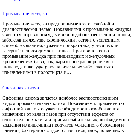
Промывание желудка
Промывание желудка предпринимается» с лечебной и
диагностической целью. Показаниями к промыванию желудка
являются: отравления ядами или недоброкачественной пищей;
заболевания желудка (хронический гастрит с усиленным
слизеобразованием, сужение привратника, уремический
гастрит); непроходимость кишок. Противопоказано
промывание желудка при: пищеводных и желудочных
кровотечениях (язва, рак, варикозное расширение вен
пищевода и желудка); воспалительных заболеваниях с
изъязвлениями в полости рта и…
Сифонная клизма
Сифонная клизма является наиболее распространенным
видом промывательных клизм. Показанием к применению
сифонной клизмы служат: необходимость освобождения
кишечника от кала и газов при отсутствии эффекта от
очистительных клизм и приема слабительных; необходимость
удаления из кишечника продуктов усиленного брожения и
гниения, бактерийных ядов, слизи, гноя, ядов, попавших в