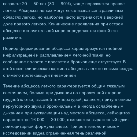
возрасте 20 — 50 лет (80 — 90%), чаще поражается правое
легкое. Абсцессы легких могут локализоваться в различных
областях легких, но наиболее часто встречаются в верхней
доле правого легкого. Клинические проявления при остром
абсцессе в значительной мере определяются фазой его
развития.
Период формирования абсцесса характеризуется гнойной
инфильтрацией и расплавлением легочной ткани, но
сообщение полости с просветом бронхов еще отсутствует. В
этой фазе клиническая картина абсцесса легкого весьма сходна
с тяжело протекающей пневмонией
Течение абсцесса легкого характеризуется общим тяжелым
состоянием, болями при дыхании на пораженной стороне
грудной клетки, высокой температурой, кашлем, притуплением
перкуторного звука и бронхиальным а иногда ослабленным
дыханием при аускультации над местом абсцесса, лейкоцитоз
нарастает до 16 000 — 30 000, отмечается выраженный сдвиг
лейкоцитарной формулы влево. При рентгенологическом
исследовании видна ограниченная тень различной