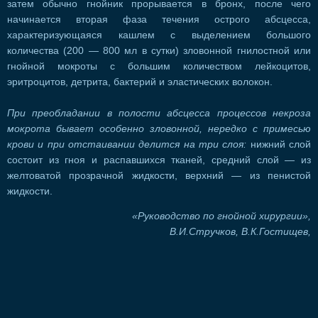
затем обычно гнойник прорывается в бронх, после чего
начинается вторая фаза течения острого абсцесса,
характеризующаяся кашлем с выделением большого
количества (200 — 800 мл в сутки) зловонной гнилостной или
гнойной мокроты с большим количеством лейкоцитов,
эритроцитов, детрита, бактерий и эластических волокон.
При преобладании в полости абсцесса процессов некроза
мокрота бывает особенно зловонной, нередко с примесью
крови и при отстаивании делится на три слоя:
нижний слой
состоит из гноя и распавшихся тканей, средний слой — из
желтоватой прозрачной жидкости, верхний — из пенистой
жидкости.
«Руководство по гнойной хирургии»,
В.И.Стручков, В.К.Гостищев,