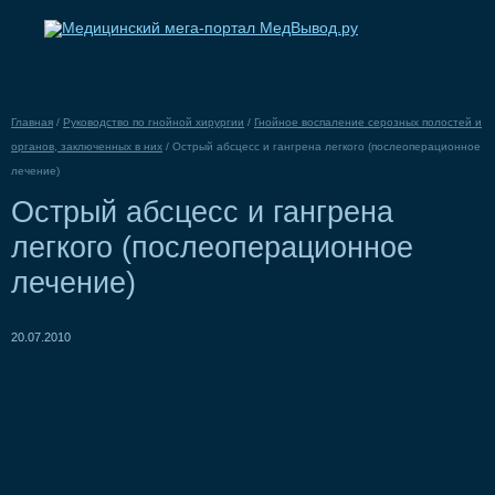
Главная
/
Руководство по гнойной хирургии
/
Гнойное воспаление серозных полостей и
органов, заключенных в них
/
Острый абсцесс и гангрена легкого (послеоперационное
лечение)
Острый абсцесс и гангрена
легкого (послеоперационное
лечение)
20.07.2010