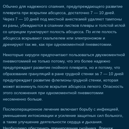
Обычно для надежного спаяния, предупреждающего развитие
плеврита при вскрытии абсцесса, достаточно 7 — 10 дней.
Через 7 — 10 дней под местной анестезией удаляют тампоны
из раны, убеждаются в спаянии листков плевры и толстой иглой
со шприцем пунктируют полость абсцесса. По игле полость
абсцесса вскрывают скальпелем или электроножом и
дренируют так же, как при одномоментной пневмотомии.
Некоторые хирурги предпочитают пользоваться двухмоментной
пневмотомией не только потому, что это более надежно
предупреждает развитие гнойного плеврита, но и потому, что
образование грануляций в ране грудной стенки за 7 — 10 дней
предупреждает развитие флегмоны грудной стенки, которая
может возникнуть после вскрытия абсцесса легкого. Опасность
этого осложнения при одномоментной пневмотомии
несомненно больше.
Послеоперационное лечение включает борьбу с инфекцией,
уменьшение интоксикации и усиление защитных сил больного,
а также улучшение деятельности сердца и дыхания.
Необходимо обеспечить дренирование гнойника. Дренаж