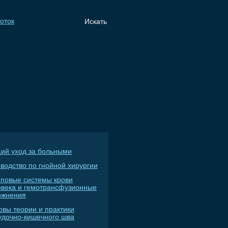
ий уход за больными
водство по гнойной хирургии
пповые системы крови
овека и гемотрансфузионные
ожнения
овы теории и практики
удочно-кишечного шва