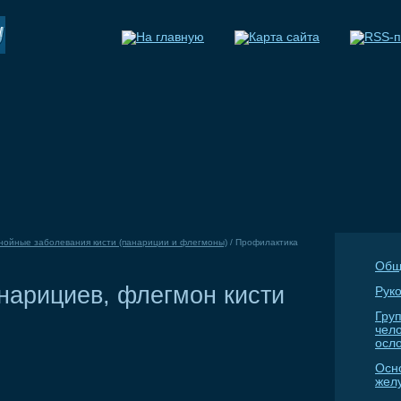
нойные заболевания кисти (панариции и флегмоны)
/
Профилактика
Общ
нарициев, флегмон кисти
Руко
Гру
чел
осл
Осн
жел