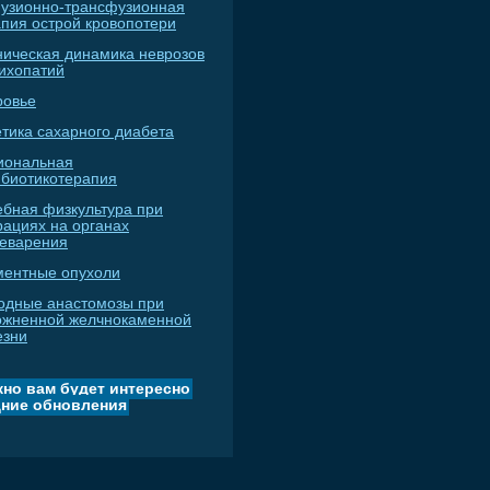
узионно-трансфузионная
апия острой кровопотери
ническая динамика неврозов
сихопатий
ровье
тика сахарного диабета
иональная
ибиотикотерапия
ебная физкультура при
рациях на органах
еварения
ментные опухоли
одные анастомозы при
ожненной желчнокаменной
езни
но вам будет интересно
ние обновления