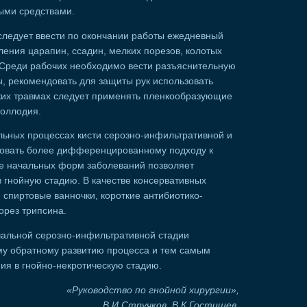
ыми средствами.
ледует ввести по окончании работы ежедневный
ления царапин, ссадин, мелких порезов, колотых
. Среди рабочих необходимо вести разъяснительную
, рекомендовать для защиты рук использовать
ких травмах следует применять пленкообразующие
коллодия.
льных процессах кисти серозно-инфильтративной и
вовать более дифференцированному подходу к
е начальных форм заболеваний позволяет
 гнойную стадию. В качестве консервативных
 спиртовые ванночки, короткие антибиотико-
орез трипсина.
альной серозно-инфильтративной стадии
му обратному развитию процесса и тем самым
ия в гнойно-некротическую стадию.
«Руководство по гнойной хирургии»,
В.И.Стручков, В.К.Гостищев,