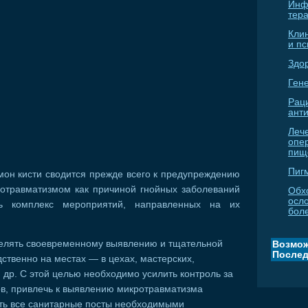
Инф
тер
Кли
и п
Здо
Гене
Рац
ант
Леч
опе
пищ
Пиг
он кисти сводится прежде всего к предупреждению
ротравматизмом как причиной гнойных заболеваний
Обх
осл
ть комплекс мероприятий, направленных на их
бол
елять своевременному выявлению и тщательной
Возмож
Послед
ственно на местах — в цехах, мастерских,
 др. С этой целью необходимо усилить контроль за
в, привлечь к выявлению микротравматизма
ть все санитарные посты необходимыми