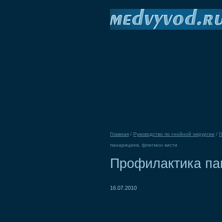
Главная
/
Руководство по гнойной хирургии
/
Г
панарициев, флегмон кисти
Профилактика па
16.07.2010