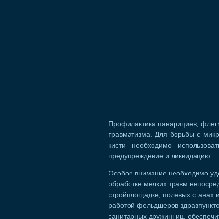
Профилактика панарициев, флегм
травматизма. Для борьбы с мик
кисти необходимо использова
предупреждение и ликвидацию.
Особое внимание необходимо уд
обработке мелких травм непосред
стройплощадке, полевых станах и
работой фельдшеров здравпункто
санитарных дружинниц, обеспечи