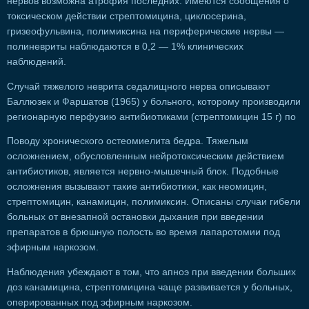
нервов возможна атрофия последних. Имеются сообщения о
токсическом действии стрептомицина, циклосерина,
гризеофульвина, полимиксина на периферические нервы —
полиневриты наблюдаются в 0,2 — 1% клинических
наблюдений.
Случай тяжелого неврита седалищного нерва описывают
Баллюзек и Фаршатов (1965) у больного, которому производили
регионарную перфузию антибиотиками (стрептомицин 15 г) по
Поводу хронического остеомиелита бедра. Тяжелым
осложнением, обусловленным нейротоксическим действием
антибиотиков, является нервно-мышечный блок. Подобные
осложнения вызывают такие антибиотики, как неомицин,
стрептомицин, канамицин, полимиксин. Описаны случаи гибели
больных от внезапной остановки дыхания при введении
препаратов в брюшную полость во время лапаротомии под
эфирным наркозом.
Наблюдения убеждают в том, что апноэ при введении больших
доз канамицина, стрептомицина чаще развивается у больных,
оперированных под эфирным наркозом.