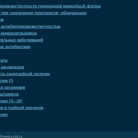
икорезистентности гноеродной микробной флоры
 при назначении препаратов, обладающих
ем
с антибиотикорезистентностью
 микроорганизмов
тельных заболеваний
е антибиотики
раты
 кандидозов
сть синегнойной палочки
ии (I)
 в организме
 штаммов
ии (II—III)
в в гнойной хирургии
ание
r@medvyvod.ru