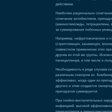
действием.
Наиболее рационально сочетание
сочетание антибиотиков, принад
(аминогликозиды, тетрациклины, м
за суммирования побочных реакци
Например, нефротоксическое и о
(стрептомицин, канамицин, моном
совместном применении этих пре
другим из этой же группы. Исклю
пенициллинрв, в том числе и пол
Необходимость в ряде случаев с
различным спектром их. Комбини
эффективно, когда один из препа
другого и этим создается синерг
препаратов суммируется.
При гнойно-воспалительных хиру
инфекцией, высокой эффективнос
пенициллинов и аминогликозидов