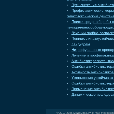
Пути снижения антибиот
Профилактические меры
гепатотоксическим действи
Поиски средств борьбы 
пенициллиназообразующих
Лечении гнойно-воспали
Пенициллиназоустойчивы
Кандидозы
Нитрофурановые препа
Лечение и профилактика
Антибиотикорезистентно
Ошибки антибиотикотерап
Активность антибиотиков
Уменьшение устойчивых
Ошибки антибиотикотерап
Применение антибиотико
Динамическое исследов
© 2010-2026
МедВывод.ру
, e-mail:
mededito