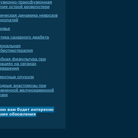
узионно-трансфузионная
апия острой кровопотери
ническая динамика неврозов
сихопатий
ровье
тика сахарного диабета
иональная
ибиотикотерапия
ебная физкультура при
рациях на органах
еварения
ментные опухоли
одные анастомозы при
ожненной желчнокаменной
езни
но вам будет интересно
ние обновления