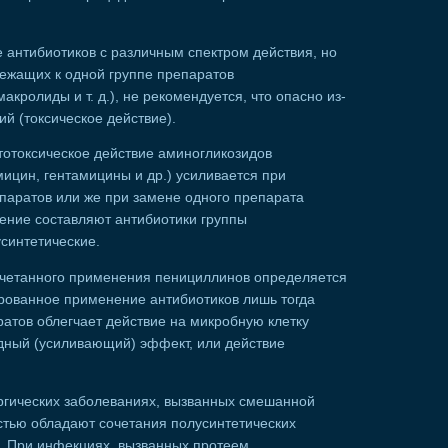
 антибиотиков с различным спектром действия, но
лежащих к одной группе препаратов
акролиды и т. д.), не рекомендуется, что опасно из-
й (токсическое действие).
тотоксическое действие аминогликозидов
ицин, гентамицины и др.) усиливается при
паратов или же при замене одного препарата
чение составляют антибиотики группы
усинтетические.
очетанного применения пенициллинов определяется
рованное применение антибиотиков лишь тогда
ратов облегчает действие на микробную клетку
идный (усиливающий) эффект, или действие
ргических заболеваниях, вызванных смешанной
тью обладают сочетания полусинтетических
. При инфекциях, вызванных протеем,