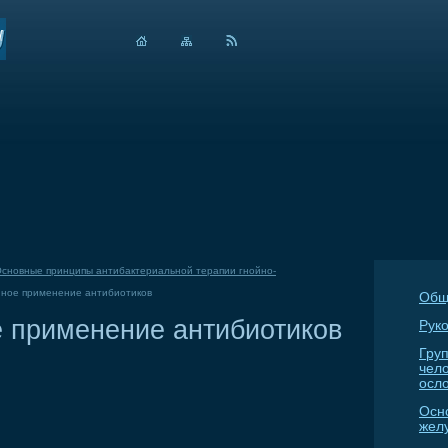
сновные принципы антибактериальной терапии гнойно-
ное применение антибиотиков
Общ
 применение антибиотиков
Руко
Гру
чел
осл
Осн
жел