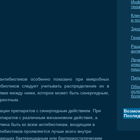
Инф
тер
Кли
и п
Здо
Гене
Рац
ант
Леч
опе
пищ
Пиг
антибиотиков особенно показано при микробных
биотиков следует учитывать распределение их в
Обх
осл
твие между ними, которое может быть синергидным,
бол
ерентным.
ации препаратов с синергидным действием. При
Возмож
Послед
паратов с различным механизмом действия, а
лжна быть ко всем антибиотикам, входящим в
тибиотиков проявляется лучше всего внутри
адающих бактерицидным или бактериостатическим