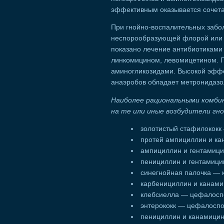
эффективным оказывается сочета
При гнойно-воспалительных забо
неспорообразующей флорой или 
показано лечение антибиотиками
линкомицином, левомицетином. П
аминогликозидами. Высокой эфф
анаэробов обладает метронидазол
Наиболее рациональными комби
на те или иные возбудители гн
золотистый стафилококк
протей ампициллин и ка
ампициллин и гентамици
пенициллин и гентамици
синегнойная палочка — 
карбенициллин и канами
клебсиелла — цефалосп
энтерококк — цефалоспо
пенициллин и канамицин