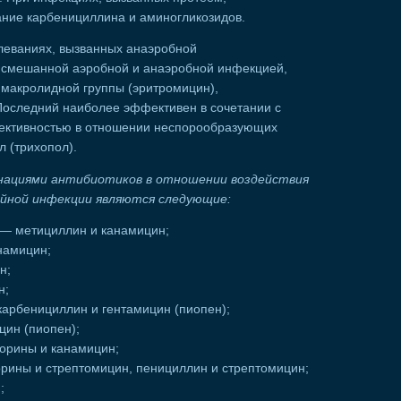
ние карбенициллина и аминогликозидов.
леваниях, вызванных анаэробной
смешанной аэробной и анаэробной инфекцией,
 макролидной группы (эритромицин),
оследний наиболее эффективен в сочетании с
ективностью в отношении неспорообразующих
 (трихопол).
нациями антибиотиков в отношении воздействия
ойной инфекции являются следующие:
 — метициллин и канамицин;
намицин;
н;
н;
карбенициллин и гентамицин (пиопен);
цин (пиопен);
орины и канамицин;
рины и стрептомицин, пенициллин и стрептомицин;
;