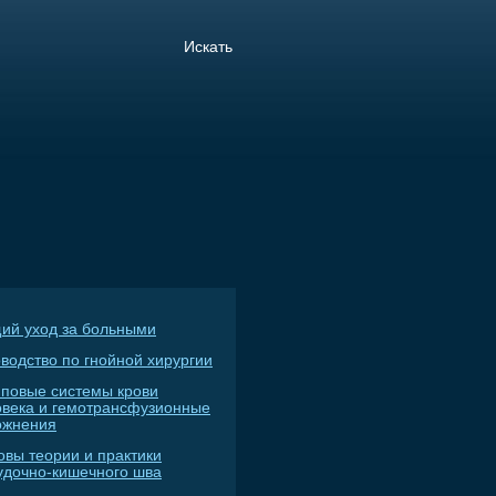
ий уход за больными
водство по гнойной хирургии
пповые системы крови
овека и гемотрансфузионные
ожнения
овы теории и практики
удочно-кишечного шва