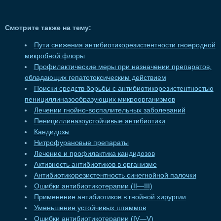
Смотрите также на тему:
Пути снижения антибиотикорезистентности гноеродной
микробной флоры
Профилактические меры при назначении препаратов,
обладающих гепатотоксическим действием
Поиски средств борьбы с антибиотикорезистентностью
пенициллиназообразующих микроорганизмов
Лечении гнойно-воспалительных заболеваний
Пенициллиназоустойчивые антибиотики
Кандидозы
Нитрофурановые препараты
Лечение и профилактика кандидозов
Активность антибиотиков в организме
Антибиотикорезистентность синегнойной палочки
Ошибки антибиотикотерапии (II—III)
Применение антибиотиков в гнойной хирургии
Уменьшение устойчивых штаммов
Ошибки антибиотикотерапии (IV—V)