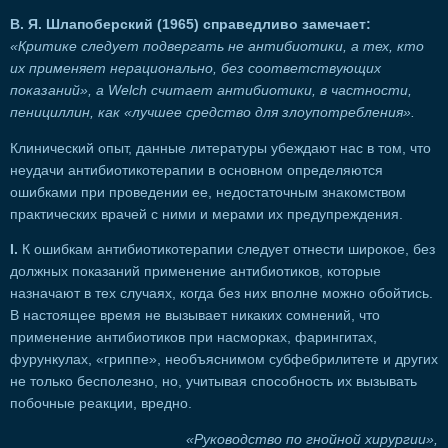
В. Я. Шлапоберский (1965) справедливо замечает:
«Критике следует подвергать не антибиотики, а тех, кто
их применяет нерационально, без соответствующих
показаний», a Welch считает антибиотики, в частности,
пенициллин, как «лучшее средство для злоупотребления».
Клинический опыт, данные литературы убеждают нас в том, что
неудачи антибиотикотерапии в основном определяются
ошибками при проведении ее, недостаточным знакомством
практических врачей с ними и мерами их предупреждения.
I.
К ошибкам антибиотикотерапии следует отнести широкое, без
должных показаний применение антибиотиков, которые
назначают в тех случаях, когда без них вполне можно обойтись.
В настоящее время не вызывает никаких сомнений, что
применение антибиотиков при насморках, фарингитах,
фурункулах, «гриппе», необъяснимом субфебрилитете и других
не только бесполезно, но, учитывая способность их вызывать
побочные реакции, вредно.
«Руководство по гнойной хирургии»,