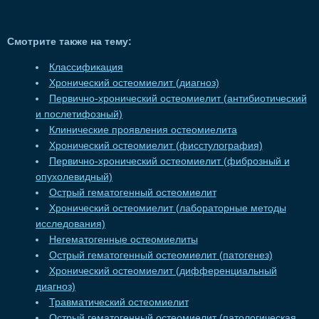
Смотрите также на тему:
Классификация
Хронический остеомиелит (диагноз)
Первично-хронический остеомиелит (антибиотический
и послетифозный)
Клинические проявления остеомиелита
Хронический остеомиелит (фисстулография)
Первично-хронический остеомиелит (фиброзный и
опухолевидный)
Острый гематогенный остеомиелит
Хронический остеомиелит (лабораторные методы
исследования)
Негематогенные остеомиелиты
Острый гематогенный остеомиелит (патогенез)
Хронический остеомиелит (дифференциальный
диагноз)
Травматический остеомиелит
Острый гематогенный остеомиелит (патологическая