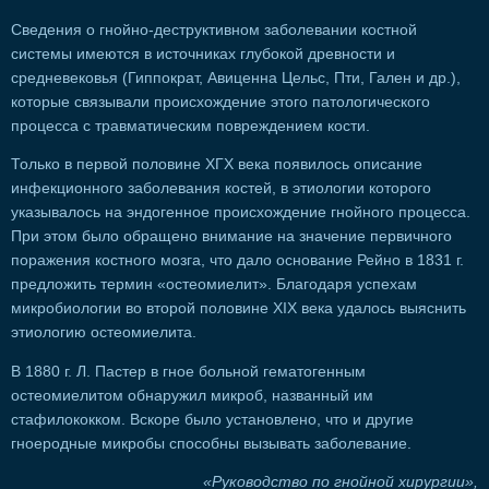
Сведения о гнойно-деструктивном заболевании костной
системы имеются в источниках глубокой древности и
средневековья (Гиппократ, Авиценна Цельс, Пти, Гален и др.),
которые связывали происхождение этого патологического
процесса с травматическим повреждением кости.
Только в первой половине ХГХ века появилось описание
инфекционного заболевания костей, в этиологии которого
указывалось на эндогенное происхождение гнойного процесса.
При этом было обращено внимание на значение первичного
поражения костного мозга, что дало основание Рейно в 1831 г.
предложить термин «остеомиелит». Благодаря успехам
микробиологии во второй половине XIX века удалось выяснить
этиологию остеомиелита.
В 1880 г. Л. Пастер в гное больной гематогенным
остеомиелитом обнаружил микроб, названный им
стафилококком. Вскоре было установлено, что и другие
гноеродные микробы способны вызывать заболевание.
«Руководство по гнойной хирургии»,