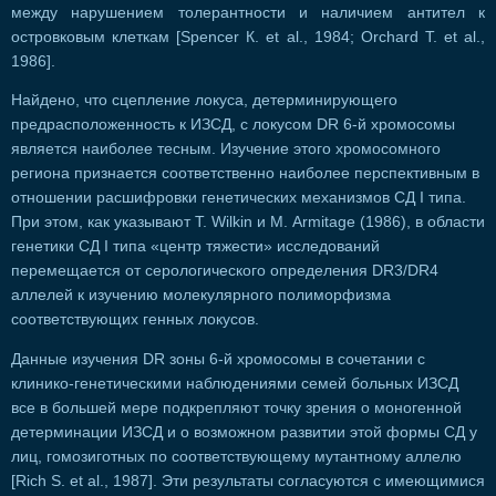
между нарушением толерантности и наличием антител к
островковым клеткам [Spencer К. et al., 1984; Orchard Т. et al.,
1986].
Найдено, что сцепление локуса, детерминирующего
предрасположенность к ИЗСД, с локусом DR 6-й хромосомы
является наиболее тесным. Изучение этого хромосомного
региона признается соответственно наиболее перспективным в
отношении расшифровки генетических механизмов СД I типа.
При этом, как указывают Т. Wilkin и М. Armitage (1986), в области
генетики СД I типа «центр тяжести» исследований
перемещается от серологического определения DR3/DR4
аллелей к изучению молекулярного полиморфизма
соответствующих генных локусов.
Данные изучения DR зоны 6-й хромосомы в сочетании с
клинико-генетическими наблюдениями семей больных ИЗСД
все в большей мере подкрепляют точку зрения о моногенной
детерминации ИЗСД и о возможном развитии этой формы СД у
лиц, гомозиготных по соответствующему мутантному аллелю
[Rich S. et al., 1987]. Эти результаты согласуются с имеющимися