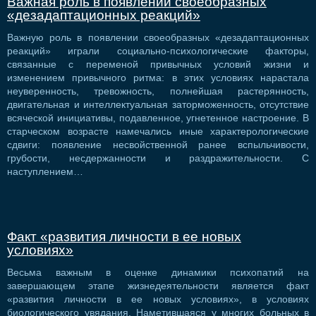
Важная роль в появлении своеобразных
«дезадаптационных реакций»
Важную роль в появлении своеобразных «дезадаптационных
реакций» играли социально-психологические факторы,
связанные с переменой привычных условий жизни и
изменением привычного ритма: в этих условиях нарастала
неуверенность, тревожность, полнейшая растерянность,
двигательная и интеллектуальная заторможенность, отсутствие
всяческой инициативы, подавленное, угнетенное настроение. В
старческом возрасте намечались иные характерологические
сдвиги: появление несвойственной ранее вспыльчивости,
грубости, несдержанности и раздражительности. С
наступлением…
Факт «развития личности в ее новых
условиях»
Весьма важным в оценке динамики психопатий на
завершающем этапе жизнедеятельности является факт
«развития личности в ее новых условиях», в условиях
биологического увядания. Наметившаяся у многих больных в