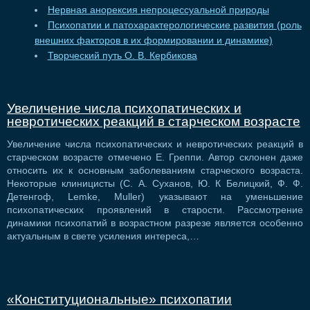
Нервная анорексия непроцессуальной природы
Психопатии и патохарактерологические развития (роль
внешних факторов в их формировании и динамике)
Творческий путь О. В. Кербикова
Увеличение числа психопатических и
невротических реакций в старческом возрасте
Увеличение числа психопатических и невротических реакций в
старческом возрасте отмечено Е. Греппи. Автор склонен даже
относить их к основным заболеваниям старческого возраста.
Некоторые клиницисты (С. А. Суханов, Ю. К Белицкий, Ф. Ф.
Детенгоф, Lemke, Muller) указывают на уменьшение
психопатических проявлений в старости. Рассмотрение
динамики психопатий в возрастном разрезе является особенно
актуальным в свете усиления интереса,…
«Конституциональные» психопатии