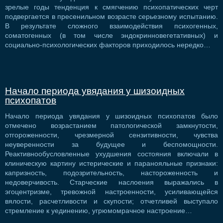
зрелые годы тенденция к смягчению психопатических черт
подвергается в пресенильном возрасте серьезному испытанию.
В результате сложного взаимодействия психогенных,
соматогенных (в том числе эндокринновегетативных) и
социально-психологических факторов приходилось нередко…
Начало периода увядания у шизоидных
психопатов
Начало периода увядания у шизоидных психопатов было
отмечено возрастанием патологической замкнутости,
отгороженности, чрезмерной сензитивности, чувства
неуверенности за будущее и беспомощности.
Реактивнообусловленные ухудшения состояния включали в
клиническую картину истерические и паранояльные признаки:
капризность, подозрительность, настороженность и
недоверчивость. Старческие наслоения выражались в
эгоцентризме, тревожной настроенности, усиливающейся
вялости, расчетливости и скупости; отчетливей выступало
стремление к уединению, угрюмомрачное настроение…