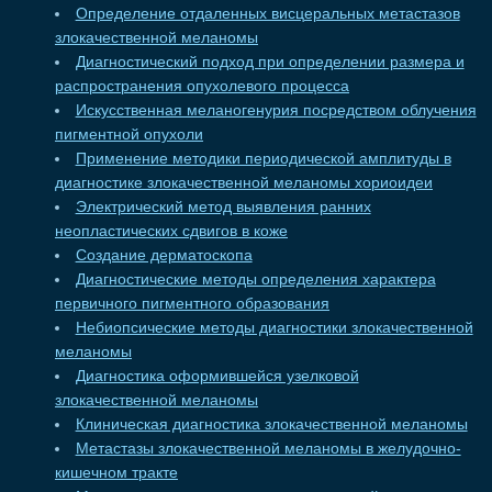
Определение отдаленных висцеральных метастазов
злокачественной меланомы
Диагностический подход при определении размера и
распространения опухолевого процесса
Искусственная меланогенурия посредством облучения
пигментной опухоли
Применение методики периодической амплитуды в
диагностике злокачественной меланомы хориоидеи
Электрический метод выявления ранних
неопластических сдвигов в коже
Создание дерматоскопа
Диагностические методы определения характера
первичного пигментного образования
Небиопсические методы диагностики злокачественной
меланомы
Диагностика оформившейся узелковой
злокачественной меланомы
Клиническая диагностика злокачественной меланомы
Метастазы злокачественной меланомы в желудочно-
кишечном тракте