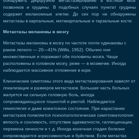
обнаружить диффузное метастазирование в костный мозг
позвонков и грудины. В подобных случаях пунктат грудины
содержит меланомные клетки. До сих пор не обнаружены
метастазы в карпальные, метакарпальные и тарзальные кости.
Метастазы меланомы в мозгу
Метастазы меланомы в мозгу по частоте почти одинаковы с
раком легкого — 20—41% (Willis, 1952). Обычно они
множественные и поражают обе половины мозга. Чаще
расположены в головном мозгу, реже — в мозжечке. Иногда
наблюдается массивное отложение в коре.
Клинические симптомы этого вида метастазирования зависят от
локализации и размеров метастазов. Большая часть больных
жалуется на сильную головную боль, иногда
сопровождающуюся тошнотой и рвотой. Наблюдается
гемиплегия и даже коматозное состояние. При нарастании
метастазов появляется психопатологическая симптоматология:
вялость и сонливость, отсутствие адекватности, галлюцинации,
перемена личности и т. д. Иногда конечная стадия болезни
сопровождается агрессивностью и буйством. Если метастаз