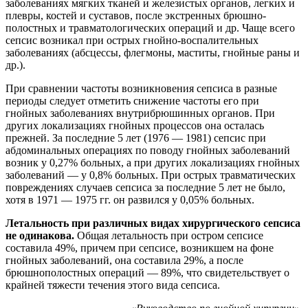
заболеваниях мягких тканей и железистых органов, легких и
плевры, костей и суставов, после экстренных брюшно-
полостных и травматологических операций и др. Чаще всего
сепсис возникал при острых гнойно-воспалительных
заболеваниях (абсцессы, флегмоны, маститы, гнойные раны и
др.).
При сравнении частоты возникновения сепсиса в разные
периоды следует отметить снижение частоты его при
гнойных заболеваниях внутрибрюшинных органов. При
других локализациях гнойных процессов она осталась
прежней. За последние 5 лет (1976 — 1981) сепсис при
абдоминальных операциях по поводу гнойных заболеваний
возник у 0,27% больных, а при других локализациях гнойных
заболеваний — у 0,8% больных. При острых травматических
повреждениях случаев сепсиса за последние 5 лет не было,
хотя в 1971 — 1975 гг. он развился у 0,05% больных.
Летальность при различных видах хирургического сепсиса
не одинакова.
Общая летальность при остром сепсисе
составила 49%, причем при сепсисе, возникшем на фоне
гнойных заболеваний, она составила 29%, а после
брюшнополостных операций — 89%, что свидетельствует о
крайней тяжести течения этого вида сепсиса.