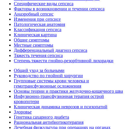
Специфические виды сепсиса
Факторы в возникновении и течении сепсиса
Анаэробный сепсис
Изменения при сепсисе
Патологическая анатомия
Классификация сепсиса
Клиническая картина
Общие симптомы
Местные симптомы
Дифференциальный диагноз сепсиса
Тяжесть течения сепсиса
Степень тяжести гнойно-резорбтивной лихорадки
Общий уход за больными
Руководство по гнойной хирургии
Групповые системы крови человека и
гемотрансфузионные осложнения
Основы теории и практики желудочно-кишечного шва
Инфузионно-трансфузионная терапия острой
кровопотери
Клиническая динамика неврозов и психопатий
Здоровье
Генетика сахарного диабета
Рациональная антибиотикотерапия
Лечебная физкультура при операциях на органах