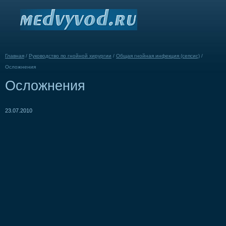
Главная
/
Руководство по гнойной хирургии
/
Общая гнойная инфекция (сепсис)
/
Осложнения
Осложнения
23.07.2010