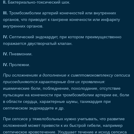
II.
Бактериально-токсический шок.
III.
Тромбоэмболии артерий конечностей или внутренних
органов, что приводит к гангрене конечности или инфаркту
внутренних органов.
IV.
Септический эндокардит, при котором преимущественно
поражается двустворчатый клапан.
IV.
Пневмонии.
IV.
Пролежни.
При осложнениях в дополнение к симптомокомплексу сепсиса
присоединяются характерные для их проявления:
ишемические боли, побледнение, похолодание, отсутствие
пульсации на конечности при тромбоэмболии артерии ее, боли
в области сердца, характерные шумы, тахикардия при
септическом эндокардите и др.
При сепсисе у тяжелобольных нужно учитывать, что развитие
осложнений может привести к их быстрой гибели, например
септическое кровотечение. Ухудшает течение и исход сепсиса