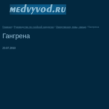
Главная
/
Руководство по гнойной хирургии
/
Омертвения, язвы, свищи
/
Гангрена
Гангрена
23.07.2010