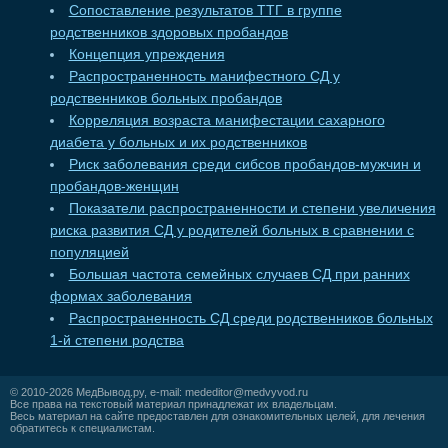
Сопоставление результатов ТТГ в группе
родственников здоровых пробандов
Концепция упреждения
Распространенность манифестного СД у
родственников больных пробандов
Корреляция возраста манифестации сахарного
диабета у больных и их родственников
Риск заболевания среди сибсов пробандов-мужчин и
пробандов-женщин
Показатели распространенности и степени увеличения
риска развития СД у родителей больных в сравнении с
популяцией
Большая частота семейных случаев СД при ранних
формах заболевания
Распространенность СД среди родственников больных
1-й степени родства
© 2010-2026
МедВывод.ру
, e-mail:
mededitor@medvyvod.ru
Все права на текстовый материал принадлежат их владельцам.
Весь материал на сайте предоставлен для ознакомительных целей, для лечения
обратитесь к специалистам.