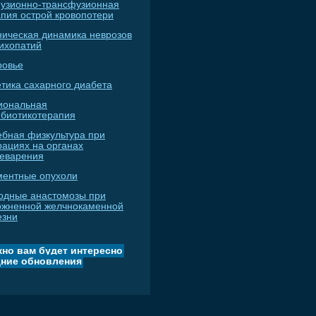
узионно-трансфузионная
апия острой кровопотери
ническая динамика неврозов
сихопатий
ровье
тика сахарного диабета
иональная
ибиотикотерапия
ебная физкультура при
рациях на органах
еварения
ментные опухоли
одные анастомозы при
ожненной желчнокаменной
езни
но вам будет интересно
ние обновления