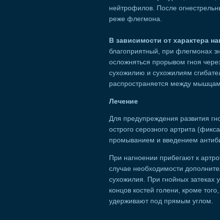
нейтрофилов. После огнестрельн
реже флегмона.
В зависимости от характера на
благоприятный, при флегмонах з
осложняться прорывом гноя через
сухожилию и сухожилиям сгибате
распространяется между мышцами
Лечение
Для предупреждения развития гн
острого серозного артрита (фикс
промыванием и введением антиби
При нагноении прибегают к артр
случае необходимости дополните
сухожилия. При гнойных затеках 
концов костей голени, кроме тог
удерживают под прямым углом.