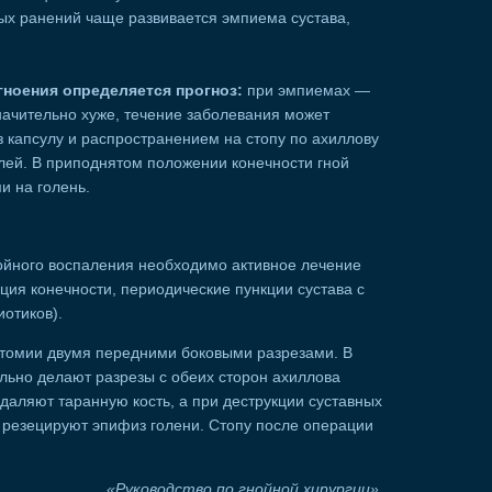
ых ранений чаще развивается эмпиема сустава,
гноения определяется прогноз:
при эмпиемах —
начительно хуже, течение заболевания может
 капсулу и распространением на стопу по ахиллову
лей. В приподнятом положении конечности гной
 на голень.
ойного воспаления необходимо активное лечение
ация конечности, периодические пункции сустава с
отиков).
отомии двумя передними боковыми разрезами. В
льно делают разрезы с обеих сторон ахиллова
удаляют таранную кость, а при деструкции суставных
о, резецируют эпифиз голени. Стопу после операции
«Руководство по гнойной хирургии»,