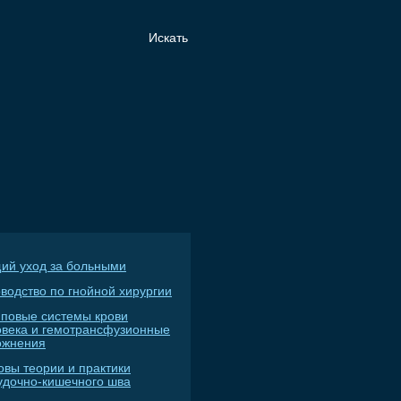
ий уход за больными
водство по гнойной хирургии
пповые системы крови
овека и гемотрансфузионные
ожнения
овы теории и практики
удочно-кишечного шва