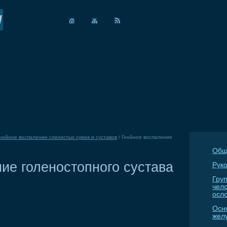
нойное воспаление слизистых сумок и суставов
/
Гнойное воспаление
Общ
ие голеностопного сустава
Руко
Гру
чел
осл
Осн
жел