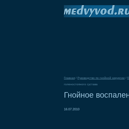
Главная
/
Руководство по гнойной хирургии
/
Г
голеностопного сустава
Гнойное воспален
16.07.2010