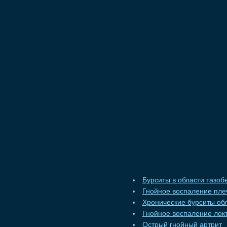
Бурситы в области тазоб
Гнойное воспаление плеч
Хронические бурситы об
Гнойное воспаление локт
Острый гнойный артрит