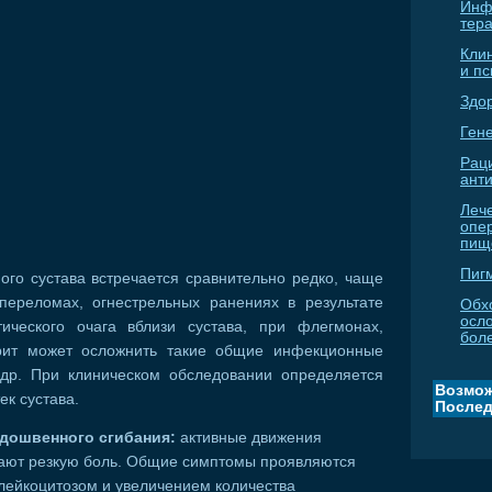
Инф
тер
Кли
и п
Здо
Гене
Рац
ант
Леч
опе
пищ
Пиг
ого сустава встречается сравнительно редко, чаще
переломах, огнестрельных ранениях в результате
Обх
осл
ического очага вблизи сустава, при флегмонах,
бол
рит может осложнить такие общие инфекционные
и др. При клиническом обследовании определяется
Возмож
ек сустава.
Послед
дошвенного сгибания:
активные движения
ают резкую боль. Общие симптомы проявляются
лейкоцитозом и увеличением количества