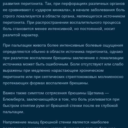
развития перитонита. Так, при перфорациях различных органов
ее сравнивают с «ударом кинжала», в начале заболевания боль
строго локализуется в области органа, являющегося источником
перитонита. При распространении воспалительного процесса
боль становится менее интенсивной, но постоянной, носит
разлитой характер.
При пальпации живота более интенсивные болевые ощущения
определяются обычно в области источника перитонита, однако
при разлитом воспалении брюшины заключение о локализации
источника может быть ошибочным. Боли отсутствуют или слабо
выражены при медленно нарастающем хроническом
перитоните или при септических стрептококковых молниеносно
протекающих формах воспаления брюшины.
Важен также симптом сотрясения брюшины Щеткина —
Блюмберга, заключающийся в том, что боль усиливается при
быстром отнятии руки от брюшной стенки после ее глубокой
пальпации.
Напряжение мышц брюшной стенки является наиболее