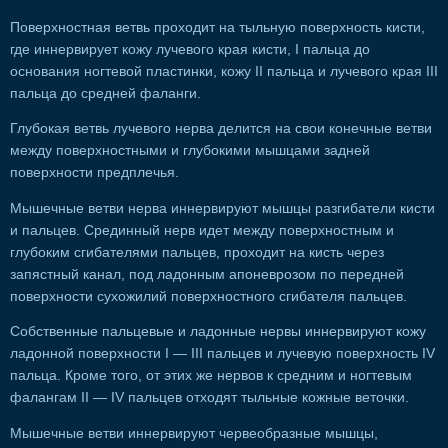
Поверхностная ветвь проходит на тыльную поверхность кисти,
где иннервирует кожу лучевого края кисти, I пальца до
основания ногтевой пластинки, кожу II пальца и лучевого края III
пальца до средней фаланги.
Глубокая ветвь лучевого нерва делится на свои конечные ветви
между поверхностными и глубокими мышцами задней
поверхности предплечья.
Мышечные ветви нерва иннервируют мышцы разгибатели кисти
и пальцев. Срединный нерв идет между поверхностным и
глубоким сгибателями пальцев, проходит на кисть через
запястный канал, под ладонным апоневрозом по передней
поверхности сухожилий поверхностного сгибателя пальцев.
Собственные пальцевые и ладонные нервы иннервируют кожу
ладонной поверхности I — III пальцев и лучевую поверхность IV
пальца. Кроме того, от этих же нервов к средним и ногтевым
фалангам II — IV пальцев отходят тыльные кожные веточки.
Мышечные ветви иннервируют червеобразные мышцы,