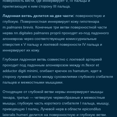
поверхность кисти, где иннервирует V, IV пальцы и
прилегающую к ним сторону III пальца.
Ладонная ветвь делится на две части:
поверхностную и
глубокую. Поверхностная иннервирует кожу гипотенара
m.palmares brevis. Конечные три ветви поверхностной части
нерва nn.digitales palmares proprii проходят из-под ладонного
апоневроза через соответствующие комиссуриальные
отверстия к V пальцу и локтевой поверхности IV пальца и
иннервируют их кожу.
Глубокая ладонная ветвь совместно с локтевой артерией
проходит под ладонным апоневрозом между m.flexor et
adductor digiti minimi, огибают крючок os hamatum, идет в
сторону лучевой кости между сухожилиями глубокого сгибателя
пальцев и межкостными мышцами.
Отходящие от глубокой ветви нервы иннервируют мышцы
тенара, третью — четвертую червеобразные и межкостные
мышцы, глубокую часть короткого сгибателя I пальца, мышцу,
приводящую I палец, Лучевой нерв в области epicondilus
lateralis humeri делится на поверхностную и глубокую ветви.