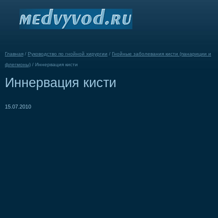
Главная
/
Руководство по гнойной хирургии
/
Гнойные заболевания кисти (панариции и
флегмоны)
/
Иннервация кисти
Иннервация кисти
15.07.2010