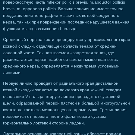
поверхностную часть mflexor pollicis brevis, m.abductor pollicis
brevis, m. opponens pollicis. Большое значение имеет точное
представление топографии мышечных ветвей срединного
нерва, так как при повреждении последних нарушается важная
функция мышц возвышения I пальца.
Срединный нерв на кисти проецируется у проксимального края
кожной складки, отделяющей область тенара от средней
ладонной части. Так называемая «запретная зона», где
располагается первая наиболее важная мышечная ветвь
срединного нерва, определяется между тремя условными
линиями.
Первую линию проводят от радиального края дистальной
кожной складки запястья до локтевого края кожной складки
основания V пальца, вторую линию проводят от суставной
щели, образованной первой пястной и большой многоугольной
костью до третьего межпальцевого промежутка. Третья линия
проводится от первого пястно-фалангового сустава
горизонтально локтевой стороне ладони.
Дистальное основание «запретной зоны» образует прямая,