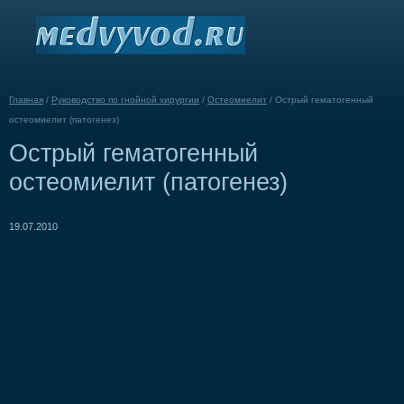
Главная
/
Руководство по гнойной хирургии
/
Остеомиелит
/
Острый гематогенный
остеомиелит (патогенез)
Острый гематогенный
остеомиелит (патогенез)
19.07.2010