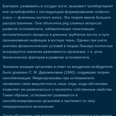
Бактерии, развиваясь в сосудах кости, вызывают тромбартериит
или тромбофлебит с последующим формированием гнойного
очага — флегмоны костного мозга. Эта теория имела большое
распространение. Она объясняла ряд сложных вопросов
развития остеомиелита, избирательную локализацию
воспалительного процесса в длинных трубчатых костях и пути
проникновения инфекции в костную ткань. Однако при учете
анатомо-физиологических условий в теории Лексера полностью
игнорируется значение реактивности организма, т. е. роль
биологических факторов в развитии остеомиелита.
Значение реакции организма в ответ на внедрение возбудителя
было доказано С. М. Дерижановым (1940), создавшим теорию
сенсибилизации. Микроорганизмы при остеомиелите
проявляют свою вирулентность лишь тогда, когда обстановка
позволяет им размножаться и проявлять собственные свойства.
Таким образом, остеомиелит развивается в
сенсибилизированном организме и протекает по типу
гиперергического воспаления.
Такая обстановка для микроорганизмов создается в том случае,