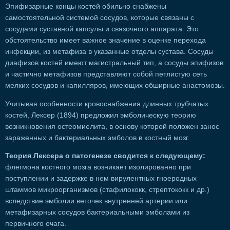
Эпифизарные концы костей обильно снабжены
самостоятельной системой сосудов, которые связаны с
сосудами суставной капсулы и связочного аппарата. Это
обстоятельство имеет важное значение в оценке перехода
инфекции, из метафиза в указанные отделы сустава. Сосуды
диафизов костей имеют магистральный тип, а сосуды эпифизов
и частично метафизов представляют собой петлистую сеть
мелких сосудов и капилляров, имеющих обширные анастомозы.
Учитывая особенности кровоснабжения длинных трубчатых
костей, Лексер (1894) предложил эмболическую теорию
возникновения остеомиелита, в основу которой положен занос
зараженных и бактериальных эмболов в костный мозг.
Теория Лексера о патогенезе сводится к следующему:
флегмона костного мозга возникает изолированно при
поступлении и задержке в нем вирулентных гноеродных
штаммов микроорганизмов (стафилококк, стрептококк и др.)
вследствие эмболии веточек внутренней артерии или
метафизарных сосудов бактериальными эмболами из
первичного очага.