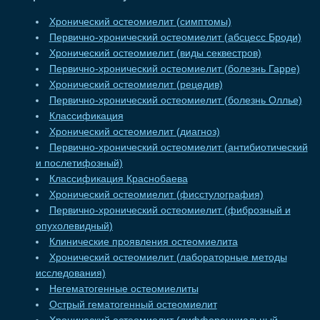
Хронический остеомиелит (симптомы)
Первично-хронический остеомиелит (абсцесс Броди)
Хронический остеомиелит (виды секвестров)
Первично-хронический остеомиелит (болезнь Гарре)
Хронический остеомиелит (рецедив)
Первично-хронический остеомиелит (болезнь Оллье)
Классификация
Хронический остеомиелит (диагноз)
Первично-хронический остеомиелит (антибиотический
и послетифозный)
Классификация Краснобаева
Хронический остеомиелит (фисстулография)
Первично-хронический остеомиелит (фиброзный и
опухолевидный)
Клинические проявления остеомиелита
Хронический остеомиелит (лабораторные методы
исследования)
Негематогенные остеомиелиты
Острый гематогенный остеомиелит