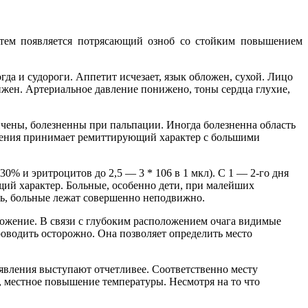
атем появляется потрясающий озноб со стойким повышением
да и судороги. Аппетит исчезает, язык обложен, сухой. Лицо
нижен. Артериальное давление понижено, тоны сердца глухие,
чены, болезненны при пальпации. Иногда болезненна область
гноения принимает ремиттирующий характер с большими
% и эритроцитов до 2,5 — 3 * 106 в 1 мкл). С 1 — 2-го дня
щий характер. Больные, особенно дети, при малейших
ль, больные лежат совершенно неподвижно.
ожение. В связи с глубоким расположением очага видимые
роводить осторожно. Она позволяет определить место
явления выступают отчетливее. Соответственно месту
ь, местное повышение температуры. Несмотря на то что