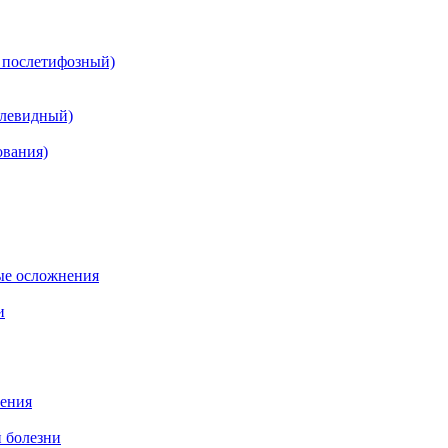
 послетифозный)
олевидный)
ования)
ые осложнения
и
рения
 болезни