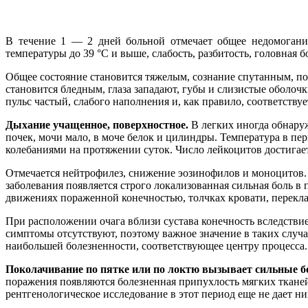
В течение 1 — 2 дней больной отмечает общее недомогани
температуры до 39 °С и выше, слабость, разбитость, головная бо
Общее состояние становится тяжелым, сознание спутанным, поя
становится бледным, глаза западают, губы и слизистые оболоч
пульс частый, слабого наполнения и, как правило, соответствуе
Дыхание учащенное, поверхностное.
В легких иногда обнару
почек, мочи мало, в моче белок и цилиндры. Температура в п
колебаниями на протяжении суток. Число лейкоцитов достигает 
Отмечается нейтрофилез, снижение эозинофилов и моноцитов. Н
заболевания появляется строго локализованная сильная боль 
движениях пораженной конечностью, толчках кровати, перекл
При расположении очага вблизи сустава конечность вследств
симптомы отсутствуют, поэтому важное значение в таких случ
наибольшей болезненности, соответствующее центру процесса.
Поколачивание по пятке или по локтю вызывает сильные б
поражения появляются болезненная припухлость мягких тканей,
рентгенологическое исследование в этот период еще не дает н