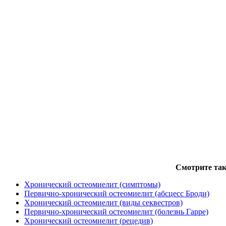
Смотрите так
Хронический остеомиелит (симптомы)
Первично-хронический остеомиелит (абсцесс Броди)
Хронический остеомиелит (виды секвестров)
Первично-хронический остеомиелит (болезнь Гарре)
Хронический остеомиелит (рецедив)