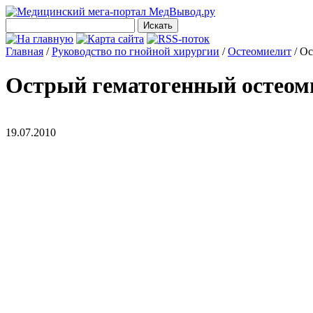
Главная
/
Руководство по гнойной хирургии
/
Остеомиелит
/
Ос
Острый гематогенный остеом
19.07.2010