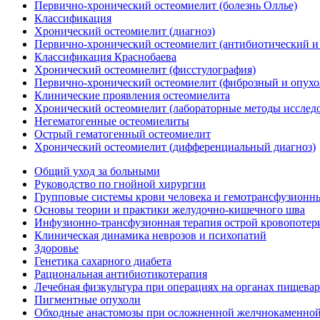
Первично-хронический остеомиелит (болезнь Оллье)
Классификация
Хронический остеомиелит (диагноз)
Первично-хронический остеомиелит (антибиотический и
Классификация Краснобаева
Хронический остеомиелит (фисстулография)
Первично-хронический остеомиелит (фиброзный и опух
Клинические проявления остеомиелита
Хронический остеомиелит (лабораторные методы исслед
Негематогенные остеомиелиты
Острый гематогенный остеомиелит
Хронический остеомиелит (дифференциальный диагноз)
Общий уход за больными
Руководство по гнойной хирургии
Групповые системы крови человека и гемотрансфузионн
Основы теории и практики желудочно-кишечного шва
Инфузионно-трансфузионная терапия острой кровопотер
Клиническая динамика неврозов и психопатий
Здоровье
Генетика сахарного диабета
Рациональная антибиотикотерапия
Лечебная физкультура при операциях на органах пищева
Пигментные опухоли
Обходные анастомозы при осложненной желчнокаменной