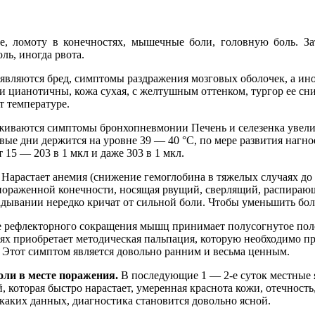
е, ломоту в конечностях, мышечные боли, головную боль. З
ль, иногда рвота.
вляются бред, симптомы раздражения мозговых оболочек, а иног
ки цианотичны, кожа сухая, с желтушным оттенком, тургор ее с
т температуре.
живаются симптомы бронхопневмонии Печень и селезенка увели
ервые дни держится на уровне 39 — 40 °С, по мере развития на
15 — 203 в 1 мкл и даже 303 в 1 мкл.
арастает анемия (снижение гемоглобина в тяжелых случаях до 30
в пораженной конечности, носящая рвущий, сверлящий, распираю
адывании нередко кричат от сильной боли. Чтобы уменьшить бо
ие рефлекторного сокращения мышц принимает полусогнутое пол
аях приобретает методическая пальпация, которую необходимо п
 Этот симптом является довольно ранним и весьма ценным.
оли в месте поражения.
В последующие 1 — 2-е суток местные 
 которая быстро нарастает, умеренная краснота кожи, отечност
икаких данных, диагностика становится довольно ясной.