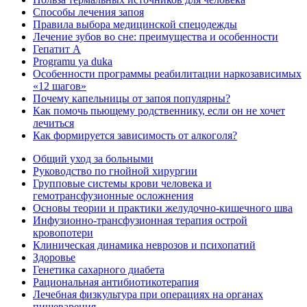
Способы лечения запоя
Правила выбора медицинской спецодежды
Лечение зубов во сне: преимущества и особенности
Гепатит А
Programu ya duka
Особенности программы реабилитации наркозависимых
«12 шагов»
Почему капельницы от запоя популярны?
Как помочь пьющему родственнику, если он не хочет
лечиться
Как формируется зависимость от алкоголя?
Общий уход за больными
Руководство по гнойной хирургии
Групповые системы крови человека и
гемотрансфузионные осложнения
Основы теории и практики желудочно-кишечного шва
Инфузионно-трансфузионная терапия острой
кровопотери
Клиническая динамика неврозов и психопатий
Здоровье
Генетика сахарного диабета
Рациональная антибиотикотерапия
Лечебная физкультура при операциях на органах
пищеварения