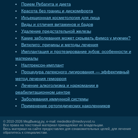
Прием Ребагита и диета
Красота без границ и дискомфорта
Инъекционная косметология для лица
Виды и отличия витаминов и бадов
Удаление предстательной железы
Какие заболевания может скрывать фимоз у мужчин?
Витилиго: причины и методы лечения
Имплантация и протезирование зубов: особенности и
материалы
Налтрексон-имплант
Процедура латексного лигирования — эффективный
метод лечения геморроя
Лечение алкоголизма и наркомании в
реабилитационном центре
Заболевания иммунной системы
Применение ортопедических наколенников
© 2010-2026
МедВывод.ру
, e-mail:
mededitor@medvyvod.ru
Все права на текстовый материал принадлежат их владельцам.
Весь материал на сайте предоставлен для ознакомительных целей, для лечения
обратитесь к специалистам.