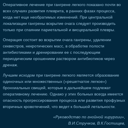
Оперативное лечение при гангрене легкого показано почти во
всех случаях развития плеврита, в ранних фазах процесса,
когда нет еще необратимых изменений. При центральной
локализации гангрены вскрытие очага следует производить
только при спаянии париетальной и висцеральной плевры.
Операция состоит во вскрытии очага гангрены, удалении
секвестров, некротических масс, в обработке полости
антибиотиками и дренировании ее с последующим
периодическим орошением раствором антибиотиков через
дренаж.
Лучшим исходом при гангрене легкого является образование
одиночных или множественных («решетчатое легкое»)
бронхиальных свищей, которые в дальнейшем подлежат
оперативному лечению. Однако у этих больных всегда имеется
опасность прогрессирования процесса или развития профузных
вторичных кровотечений, что ведет к большой летальности.
«Руководство по гнойной хирургии»,
В.И.Стручков, В.К.Гостищев,