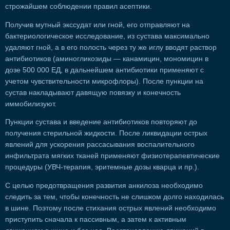
строжайшем соблюдении правил асептики.
Получив мутный экссудат или гной, его отправляют на
бактериологическое исследование, из сустава максимально
удаляют гной, а в его полость через ту же иглу вводят раствор
антибиотиков (аминогликозиды — канамицин, мономицин в
дозе 500 000 ЕД, в дальнейшем антибиотики применяют с
учетом чувствительности микрофлоры). После пункции на
сустав накладывают давящую повязку и конечность
иммобилизуют.
Пункции сустава и введение антибиотиков повторяют до
получения стерильной жидкости. После ликвидации острых
явлений для ускорения рассасывания воспалительного
инфильтрата мягких тканей применяют физиотерапевтические
процедуры (УВЧ-терапия, эритемные дозы кварца и пр.).
С целью предотвращения развития анкилоза необходимо
следить за тем, чтобы конечность не слишком долго находилась
в шине. Поэтому после стихания острых явлений необходимо
приступить сначала к пассивным, а затем к активным