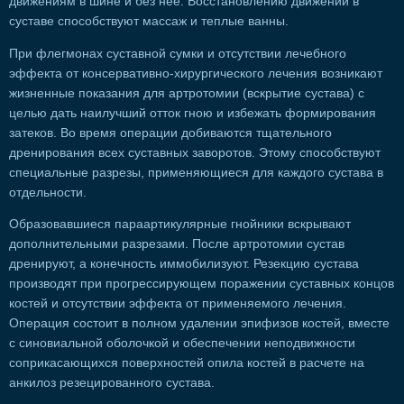
движениям в шине и без нее. Восстановлению движений в
суставе способствуют массаж и теплые ванны.
При флегмонах суставной сумки и отсутствии лечебного
эффекта от консервативно-хирургического лечения возникают
жизненные показания для артротомии (вскрытие сустава) с
целью дать наилучший отток гною и избежать формирования
затеков. Во время операции добиваются тщательного
дренирования всех суставных заворотов. Этому способствуют
специальные разрезы, применяющиеся для каждого сустава в
отдельности.
Образовавшиеся параартикулярные гнойники вскрывают
дополнительными разрезами. После артротомии сустав
дренируют, а конечность иммобилизуют. Резекцию сустава
производят при прогрессирующем поражении суставных концов
костей и отсутствии эффекта от применяемого лечения.
Операция состоит в полном удалении эпифизов костей, вместе
с синовиальной оболочкой и обеспечении неподвижности
соприкасающихся поверхностей опила костей в расчете на
анкилоз резецированного сустава.