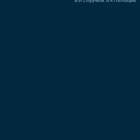
В.И.Стручков, В.К.Гостищев,