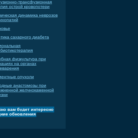
узионно-трансфузионная
апия острой кровопотери
ническая динамика неврозов
сихопатий
ровье
тика сахарного диабета
иональная
ибиотикотерапия
ебная физкультура при
рациях на органах
еварения
ментные опухоли
одные анастомозы при
ожненной желчнокаменной
езни
но вам будет интересно
ние обновления