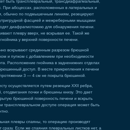
жет быть трансплевральный, трансдиафрагмальный,
 При абсцессах, расположенных в латеральных и
ни, обычно по подмышечным линиям, резецируют
внутригрудной фасцией и межреберными мышцами
водят диафрагмотомию для обнаружения печени.
ивают плевру вверх, не вскрывая ее. Такой же
гнойника у верхней поверхности печени.
ычно вскрывают срединным разрезом брюшной
ком и пупком с добавлением при необходимости
а. Расположение гнойника в задненижних отделах
брюшинный доступ. В месте прикрепления к печени
на протяжении 3 — 4 см не покрыта брюшиной.
ту осуществляется путем резекции XXII ребра,
, отодвигания почки и брюшины книзу. Это дает
крытую брюшиной поверхность печени и вскрыть
ри трансплевральном доступе операция может быть
нтно.
ьная плевры спаяны, то операцию производят
 сразу. Если же спаяния плевральных листков нет, а