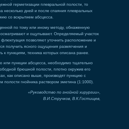
ежной герметизации плевральной полости, то
на несколько дней и после спаяния плевральных
мию со вскрытием абсцесса.
енной по тому или иному методу, обнаженную
 осматривают и ощупывают. Определяемый участок
 флюктуация позволяют уточнить расположение и
тся получить ясного ощущения размягчения и
ь к пункциям, техника которых описана ранее.
ию или пункции абсцесса, необходимо тщательно
вободной брюшной полости, плотно окружив его
х, как описано выше, производят пункцию с
 полости гнойника раствором эметина (1:1000).
«Руководство по гнойной хирургии»,
В.И.Стручков, В.К.Гостищев,