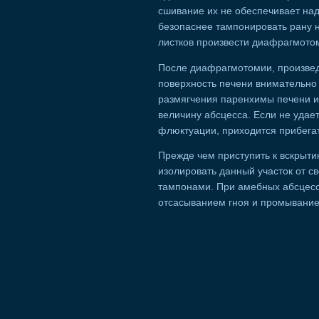
сшивание их не обеспечивает над
безопаснее тампонировать рану 
листков произвести диафрагмото
После диафрагмотомии, произвед
поверхность печени внимательно
размягчения паренхимы печени и
величину абсцесса. Если не удае
флюктуации, приходится прибегат
Прежде чем приступить к вскрыт
изолировать данный участок от с
тампонами. При амебных абсцесса
отсасыванием гноя и промыванием