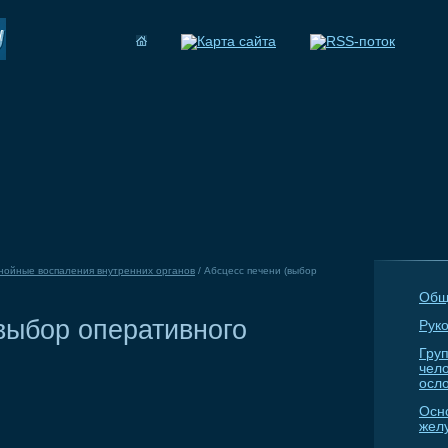
нойные воспаления внутренних органов
/
Абсцесс печени (выбор
Общ
выбор оперативного
Руко
Гру
чел
осл
Осн
жел