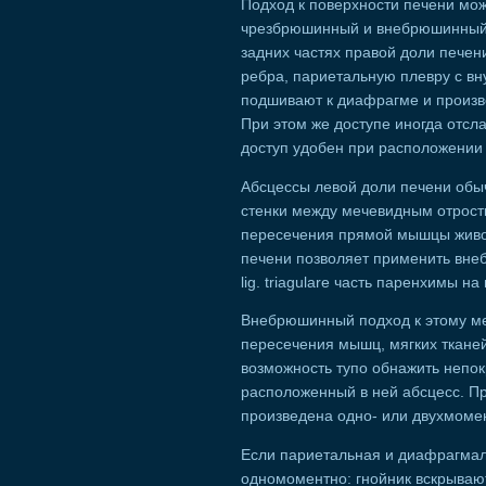
Подход к поверхности печени мо
чрезбрюшинный и внебрюшинный.
задних частях правой доли пече
ребра, париетальную плевру с 
подшивают к диафрагме и произ
При этом же доступе иногда отсла
доступ удобен при расположении 
Абсцессы левой доли печени об
стенки между мечевидным отрост
пересечения прямой мышцы живот
печени позволяет применить вне
lig. triagulare часть паренхимы 
Внебрюшинный подход к этому мес
пересечения мышц, мягких тканей
возможность тупо обнажить непо
расположенный в ней абсцесс. П
произведена одно- или двухмоме
Если париетальная и диафрагмал
одномоментно: гнойник вскрывают