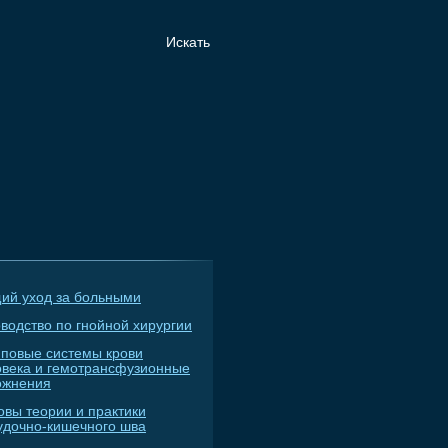
ий уход за больными
водство по гнойной хирургии
пповые системы крови
овека и гемотрансфузионные
ожнения
овы теории и практики
удочно-кишечного шва