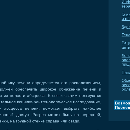
Инф
тер
Кли
и п
Здо
Гене
Рац
ант
Леч
опе
пищ
Пиг
Обх
гнойнику печени определяется его расположением,
осл
должен обеспечить широкое обнажение печени и
бол
 из полости абсцесса. В связи с этим пользуются
тельное клинико-рентгенологическое исследование,
Возмож
Послед
ку абсцесса печени, помогает выбрать наиболее
ионный доступ. Разрез может быть на передней,
нки, на грудной стенке справа или сзади.