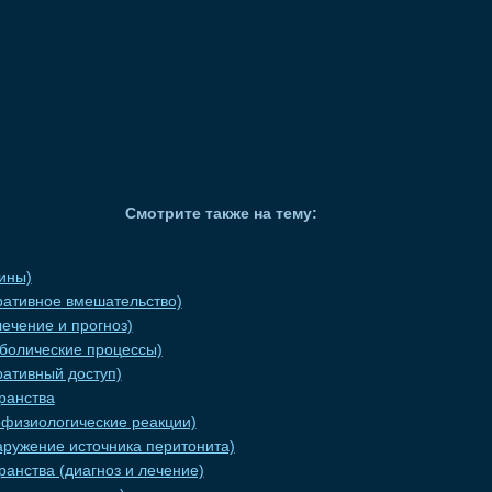
Смотрите также на тему:
ины)
ративное вмешательство)
ечение и прогноз)
аболические процессы)
ративный доступ)
ранства
офизиологические реакции)
аружение источника перитонита)
ранства (диагноз и лечение)