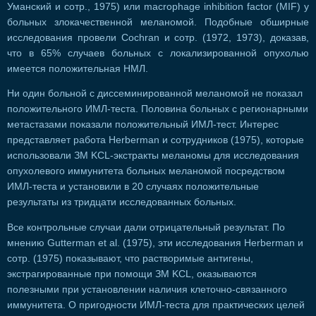
Уманский и сотр., 1975) или macrophage inhibition factor (MIF) у
больных злокачественной меланомой. Подобные обширные
исследования провели Cochran и сотр. (1972, 1973), доказав,
что в 65% случаев больных с локализированной опухолью
имеется положительная НМЛ.
Ни один больной с диссеминированной меланомой не показал
положительного ИМЛ-теста. Половина больных с регионарными
метастазами показали положительный ИМЛ-тест. Интерес
представляет работа Herberman и сотрудников (1975), которые
использовали ЗМ KCL-экстракты меланомы для исследования
опухолевого иммунитета больных меланомой посредством
ИМЛ-теста и установили в 20 случаях положительные
результаты из тридцати исследованных больных.
Все контрольные случаи дали отрицательный результат. По
мнению Gutterman et al. (1975), эти исследования Herberman и
сотр. (1975) показывают, что растворимые антигены,
экстрагированные при помощи ЗМ KCL, оказываются
полезными при установлении наличия клеточно-связанного
иммунитета. О пригодности ИМЛ-теста для практических целей