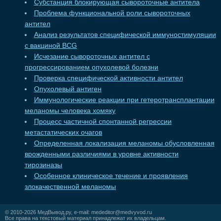
Субстанция блокирующая сывороточные антитела
Проблема функциональной роли сывороточных
антител
Анализ результатов специфической иммуностимуляции
с вакциной BCG
Исчезание сывороточных антител с
прогрессированием опухолевой болезни
Проверка специфической активности антител
Опухолевый антиген
Иммунологические реакции при гетеротрансплантации
меланомы человека хомяку
Процесс частичной спонтанной регрессии
метастатических очагов
Определенная локализация меланомы обусловленная
врожденными различиями в уровне активности
тирозиназы
Особенное клиническое течение и проявления
злокачественной меланомы
© 2010-2026
МедВывод.ру
, e-mail:
mededitor@medvyvod.ru
Все права на текстовый материал принадлежат их владельцам.