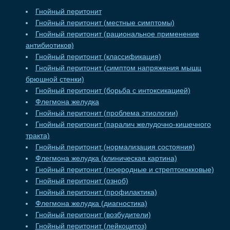
Гнойный перитонит
Гнойный перитонит (местные симптомы)
Гнойный перитонит (рациональное применение
антибиотиков)
Гнойный перитонит (классификация)
Гнойный перитонит (симптом напряжения мышц
брюшной стенки)
Гнойный перитонит (борьба с интоксикацией)
Флегмона желудка
Гнойный перитонит (проблема этиологии)
Гнойный перитонит (паралич желудочно-кишечного
тракта)
Гнойный перитонит (нормализация состояния)
Флегмона желудка (клиническая картина)
Гнойный перитонит (гноеродные и стрептококковые)
Гнойный перитонит (озноб)
Гнойный перитонит (профилактика)
Флегмона желудка (диагностика)
Гнойный перитонит (возбудители)
Гнойный перитонит (лейкоцитоз)