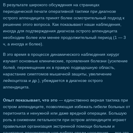
В результате широкого обсуждения на страницах
периодической печати оперативной тактики при диагнозе
острого аппендицита принят более осмотрительный подход к
решению этого вопроса. Как показывают наши наблюдения,
иногда для подтверждения диагноза острого аппендицита
необходим более или менее продолжительный период (1 — 3
ч, а иногда и более).
В это время в процессе динамического наблюдения хирург
изучает основные клинические, проявления болезни (усиление
болей, перемещение их в правую подвздошную область,
нарастание симптомов мышечной защиты, увеличение
лейкоцитоза и др.), убеждается в диагнозе острого
аппендицита.
Опыт показывает, что это
— единственно верная тактика при
остром аппендиците, позволяющая избежать гибели больных от
перитонита и ненужной или даже вредной операции. Большую
роль в снижении летальности при остром аппендиците играют
правильная организация экстренной помощи больным и
санитарно-просветительная работа среди населения — все это