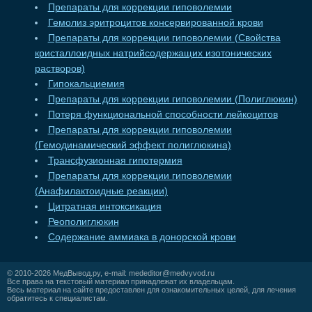
Препараты для коррекции гиповолемии
Гемолиз эритроцитов консервированной крови
Препараты для коррекции гиповолемии (Свойства
кристаллоидных натрийсодержащих изотонических
растворов)
Гипокальциемия
Препараты для коррекции гиповолемии (Полиглюкин)
Потеря функциональной способности лейкоцитов
Препараты для коррекции гиповолемии
(Гемодинамический эффект полиглюкина)
Трансфузионная гипотермия
Препараты для коррекции гиповолемии
(Анафилактоидные реакции)
Цитратная интоксикация
Реополиглюкин
Содержание аммиака в донорской крови
© 2010-2026
МедВывод.ру
, e-mail:
mededitor@medvyvod.ru
Все права на текстовый материал принадлежат их владельцам.
Весь материал на сайте предоставлен для ознакомительных целей, для лечения
обратитесь к специалистам.