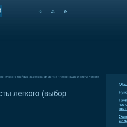
ронические гнойные заболевания легких
/
Нагноившиеся кисты легкого
Общ
ты легкого (выбор
Руко
Гру
чел
осл
Осн
жел