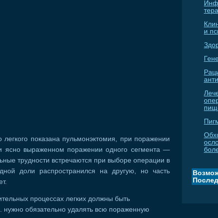
Инф
тер
Кли
и п
Здо
Гене
Рац
ант
Леч
опе
пищ
Пиг
Обх
о легкого показана пульмонэктомия, при поражении
осл
и ясно выраженном поражении одного сегмента —
бол
ьные трудности встречаются при выборе операции в
одной доли распространился на другую, но часть
Возмож
Послед
т.
ительных процессах легких должны быть
е. нужно обязательно удалять всю пораженную