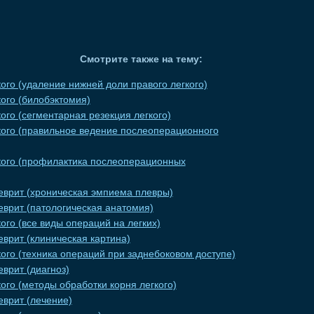
Смотрите также на тему:
ого (удаление нижней доли правого легкого)
ого (билобэктомия)
ого (сегментарная резекция легкого)
кого (правильное ведение послеоперационного
кого (профилактика послеоперационных
еврит (хроническая эмпиема плевры)
еврит (патологическая анатомия)
ого (все виды операций на легких)
врит (клиническая картина)
ого (техника операций при заднебоковом доступе)
врит (диагноз)
ого (методы обработки корня легкого)
еврит (лечение)