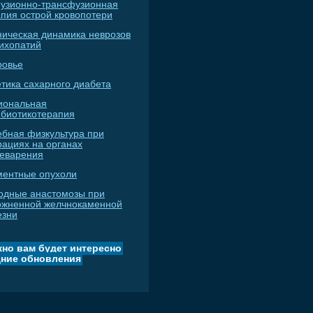
узионно-трансфузионная
апия острой кровопотери
ническая динамика неврозов
сихопатий
ровье
тика сахарного диабета
иональная
ибиотикотерапия
ебная физкультура при
рациях на органах
еварения
ментные опухоли
одные анастомозы при
ожненной желчнокаменной
езни
но вам будет интересно
ние обновления