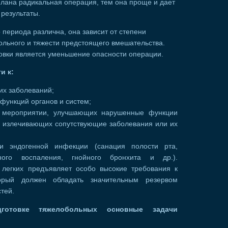
елана радикальная операция, тем она проще и дает
результаты.
периода различна, она зависит от степени
ольного и тяжести предстоящего вмешательства.
вки является уменьшение опасности операции.
и к:
х заболеваний;
функций органов и систем;
 мероприятии, улучшающих нарушенные функции
и излечивающих сопутствующие заболевания или их
и эндогенной инфекции (санация полости рта,
ного воспаления, гнойного бронхита и др.).
 легких предъявляет особо высокие требования к
торый должен обладать значительным резервом
тей.
дготовке тяжелобольных основные задачи