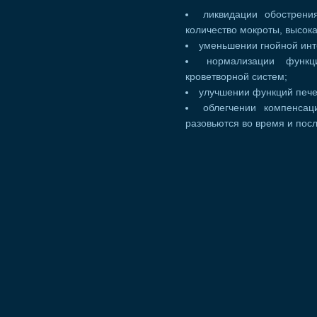
ликвидации обострени
количество мокроты, высока
уменьшении гнойной инт
нормализации функци
кроветворной систем;
улучшении функций пече
облегчении компенсац
разовьются во время и пос