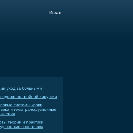
ий уход за больными
водство по гнойной хирургии
пповые системы крови
овека и гемотрансфузионные
ожнения
овы теории и практики
удочно-кишечного шва