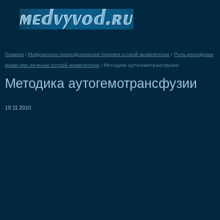
Главная
/
Инфузионно-трансфузионная терапия острой кровопотери
/
Роль реинфузии
крови при лечении острой кровопотери
/
Методика аутогемотрансфузии
Методика аутогемотрансфузии
19.11.2010