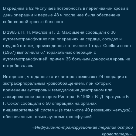
В среднем в 62 % случаев потребность в переливании крови в
день операции и первые 48 ч после нее была обеспечена
собственной кровью больного.
В 1965 г. П. Н. Маслов и Г. В. Максименя сообщили о 30
аутогемотрансфузиях при операциях на сердце, сосудах и
грудной стенке, произведенных в течение 1 года. Cuello и соавт.
(1967) выполнили 67 торакальных операций с
аутогемотрансфузией, причем 35 больным донорская кровь не
потребовалась.
Интересно, что данные этих авторов включают 24 операции с
экстракорпоральным кровообращением, при которых
применены аутокровь и гемодилюция декстраном или
лактированным раствором Рингера. В 1968 г. В. Д. Братусь и Б.
Г. Сокол сообщили о 50 операциях на органах
пищеварительной системы (в том числе 40 резекциях желудка),
обеспеченных только аутогемотрансфузией.
«Инфузионно-трансфузионная терапия острой
кровопотери»,