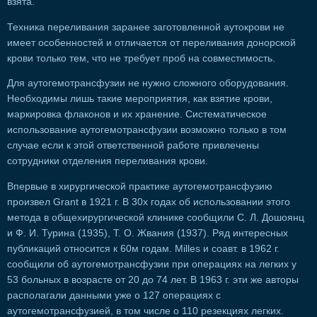
взята.
Техника переливания заранее заготовленной аутокрови не
имеет особенностей и отличается от переливания донорской
крови только тем, что не требует проб на совместимость.
Для аутогемотрансфузии не нужно сложного оборудования.
Необходимы лишь такие мероприятия, как взятие крови,
маркировка флаконов и их хранение. Систематическое
использование аутогемотрансфузии возможно только в том
случае если к этой ответственной работе привлечены
сотрудники отделения переливания крови.
Впервые в хирургической практике аутогемотрансфузию
произвел Grant в 1921 г. В 30х годах об использовании этого
метода в общехирургической клинике сообщили С. Л. Дошоянц
и Ф. И. Турина (1935), Т. О. Жвания (1937). Ряд интересных
публикаций относится к 60м годам. Milles и соавт. в 1962 г.
сообщили об аутогемотрансфузии при операциях на легких у
53 больных в возрасте от 20 до 74 лет. В 1963 г. эти же авторы
располагали данными уже о 127 операциях с
аутогемотрансфузией, в том числе о 110 резекциях легких.